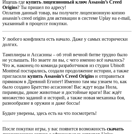
Ищешь где
купить лицензионный ключ Assassin’s Creed
Origins
? Ты пришел по адресу!
Оплатив данный товар, вы получите лицензионную копию
assassin’s creed origins для активации в системе Uplay на e-mail,
указанный в процессе покупки.
У любого конфликта есть начало. Даже у самых исторически
долгих.
Тамплиеры и Ассасины – об этой вечной битве трудно было
не услышать. Но знаете ли вы, с чего именно всё началось?
Что ж, наконец-то команда разработчиков из студии Ubisoft
Montreal постарались, создали продолжение истории, а также
пригласили
купить
Assassin
’
s
Creed
Origins
и отправиться
прямиком в Древний Египет! Именно там мы узнаем то, как
было создано Братство ассасинов! Вас ждут воды Нила,
пирамиды, дикие животные и достойные враги! Вас ждёт
множество заданий и историй, а также новая механика боя,
разнообразие в оружии и даже боссы!
Будьте уверены, здесь есть на что посмотреть!
После покупки игры, у вас появится возможность
скачать