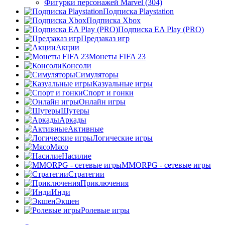
Фигурки персонажей Marvel (304)
Подписка Playstation
Подписка Xbox
Подписка EA Play (PRO)
Предзаказ игр
Акции
Монеты FIFA 23
Консоли
Симуляторы
Казуальные игры
Спорт и гонки
Онлайн игры
Шутеры
Аркады
Активные
Логические игры
Мясо
Насилие
MMORPG - сетевые игры
Стратегии
Приключения
Инди
Экшен
Ролевые игры