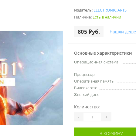
Издатель:
ELECTRONIC ARTS
Наличие:
Есть в наличии
805 ₽уб.
Нашли деше
Основные характеристики
Операционная система:
Процессор:
Оперативная память:
Видеокарта:
Жесткий диск:
Количество:
-
+
В КОРЗИНУ