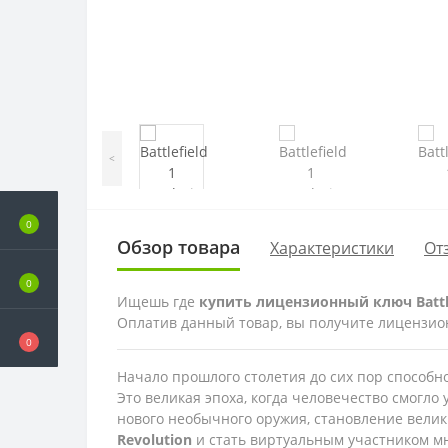
<
0
Обзор товара
Характеристики
От
0
Ищешь где
купить лицензионный ключ Battlef
Оплатив данный товар, вы получите лицензионну
0
Начало прошлого столетия до сих пор способно
Это великая эпоха, когда человечество смогло 
нового необычного оружия, становление велик
Revolution
и стать виртуальным участником мн