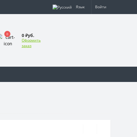
Язык
Войти
0
0 ₽уб.
Оформить
заказ