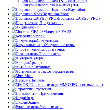
Фигурки персонажей DC Comics (250)
Фигурки персонажей Marvel (304)
Подписка Playstation
Подписка Xbox
Подписка EA Play (PRO)
Предзаказ игр
Акции
Монеты FIFA 23
Консоли
Симуляторы
Казуальные игры
Спорт и гонки
Онлайн игры
Шутеры
Аркады
Активные
Логические игры
Мясо
Насилие
MMORPG - сетевые игры
Стратегии
Приключения
Инди
Экшен
Ролевые игры