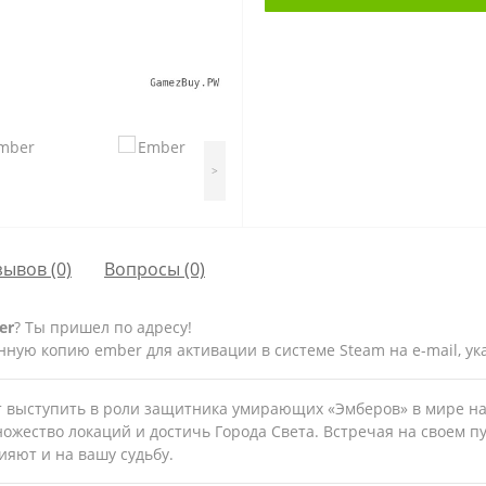
>
зывов (0)
Вопросы
(0)
er
? Ты пришел по адресу!
ную копию ember для активации в системе Steam на e-mail, ук
т выступить в роли защитника умирающих «Эмберов» в мире на 
ножество локаций и достичь Города Света. Встречая на своем п
яют и на вашу судьбу.