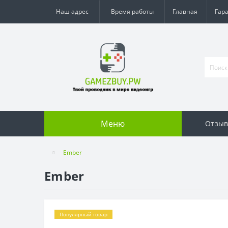
Наш адрес
Время работы
Главная
Гар
Меню
Отзы
Ember
Ember
Популярный товар