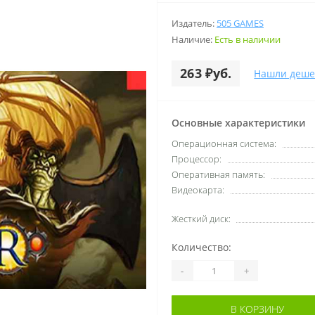
Издатель:
505 GAMES
Наличие:
Есть в наличии
263 ₽уб.
Нашли деше
Основные характеристики
Операционная система:
Процессор:
Оперативная память:
Видеокарта:
Жесткий диск:
Количество:
-
+
В КОРЗИНУ