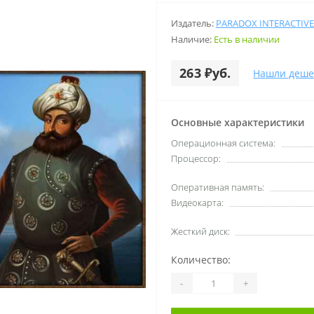
Издатель:
PARADOX INTERACTIVE
Наличие:
Есть в наличии
263 ₽уб.
Нашли деше
Основные характеристики
Операционная система:
Процессор:
Оперативная память:
Видеокарта:
Жесткий диск:
Количество:
-
+