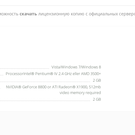
зможность
скачать
лицензионную копию с официальных серверо
Vista/Windows 7/Windows 8
ProcessorIntel® Pentium® IV 2.4 GHz eller AMD 3500+
2 GB
NVIDIA® GeForce 8800 or ATI Radeon® X1900, 512mb
video memory required
2 GB