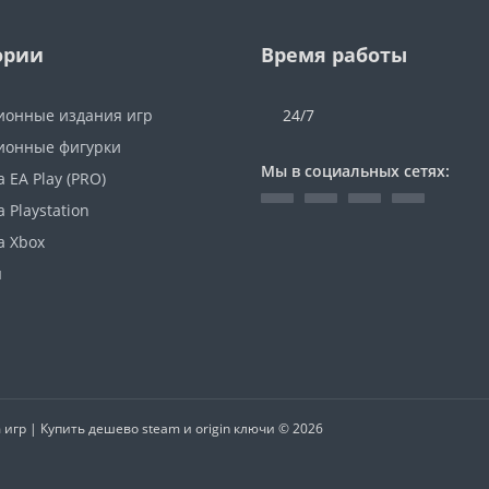
ории
Время работы
ионные издания игр
24/7
ионные фигурки
Мы в социальных сетях:
 EA Play (PRO)
 Playstation
а Xbox
ы
гр | Купить дешево steam и origin ключи © 2026