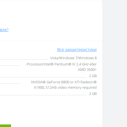
вле?
Все характеристики
Vista/Windows 7/Windows 8
ProcessorIntel® Pentium® IV 2.4 GHz eller
AMD 3500+
2 GB
NVIDIA® GeForce 8800 or ATI Radeon®
X1900, 512mb video memory required
2 GB