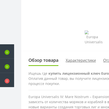
0
Обзор товара
Характеристики
От
0
Ищешь где
купить лицензионный ключ Europa
Оплатив данный товар, вы получите лицензионн
0
процессе покупки.
Europa Universalis IV: Mare Nostrum – Expansi
зависеть от количества моряков и кораблей в
новые варианты создания торговых лиг и мно