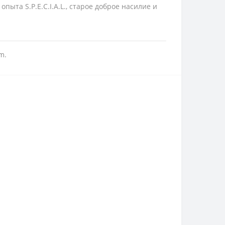
ыта S.P.E.C.I.A.L., старое доброе насилие и
m.