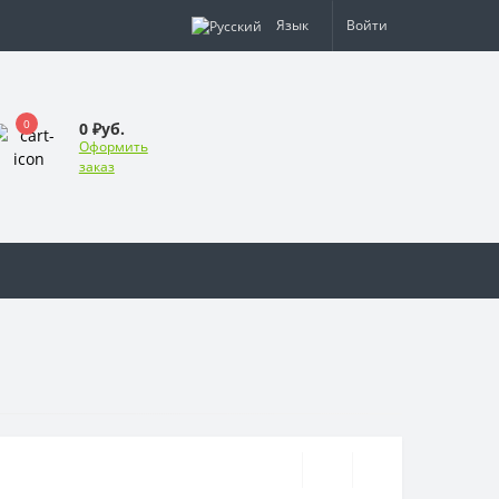
Язык
Войти
0
0 ₽уб.
Оформить
заказ