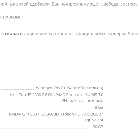
й графикой вдобавок! Вас по-прежнему ждёт свобода, система оп
вантюризма!
сть
скачать
лицензионную копию с официальных серверов Stea
Windows 7/8/10 (64-bit обязательно)
Intel Core i5-2300 2.8 GHz/AMD Phenom II X4 945 3.0
GHz или аналогичный
8 GB
NVIDIA GTX 550 Ti 2GB/AMD Radeon HD 7870 2GB or
equivalent
30 GB