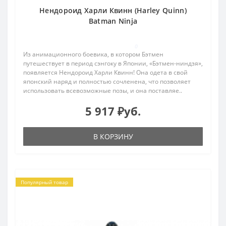
Нендороид Харли Квинн (Harley Quinn)
Batman Ninja
0
Из анимационного боевика, в котором Бэтмен
путешествует в период сэнгоку в Японии, «Бэтмен-ниндзя»,
появляется Нендороид Харли Квинн! Она одета в свой
японский наряд и полностью сочленена, что позволяет
использовать всевозможные позы, и она поставляе..
5 917 ₽уб.
В КОРЗИНУ
Популярный товар