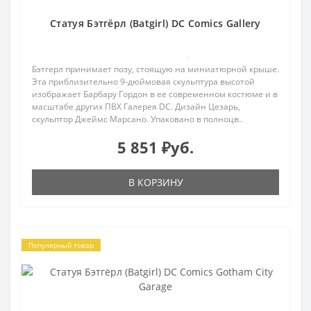
Статуя Бэтгёрл (Batgirl) DC Comics Gallery
0
Бэтгерл принимает позу, стоящую на миниатюрной крыше.
Эта приблизительно 9-дюймовая скульптура высотой
изображает Барбару Гордон в ее современном костюме и в
масштабе других ПВХ Галерея DC. Дизайн Цезарь,
скульптор Джеймс Марсано. Упаковано в полноцв..
5 851 ₽уб.
В КОРЗИНУ
Популярный товар