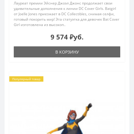
Лауреат премии Эйснер Джоэл Джонс продолжает свои
удивительные дополнения к линии DC Cover Girls. Batgirl
от Joelle Jones приезжает в DC Collectibles, снимая селфи,
готовый покорить мир! Эта статуэтка для девочек Bat Cover
Girl изготовлена из высокоп..
9 574 ₽уб.
В КОРЗИНУ
Популярный товар