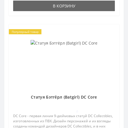
В КОРЗИНУ
Популярный товар
Статуя Бэтгёрл (Batgirl) DC Core
0
DC Core - первая линия 9-дюймовых статуй DC Collectibles,
изготовленных из ПВХ. Дизайн персонажей и их взгляды
созданы командой дизайнеров DC Collectibles, и в них