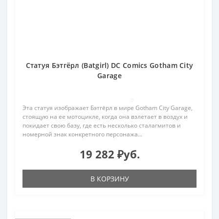
Статуя Бэтгёрл (Batgirl) DC Comics Gotham City
Garage
0
Эта статуя изображает Бэтгёрл в мире Gotham City Garage,
стоящую на ее мотоцикле, когда она взлетает в воздух и
покидает свою базу, где есть несколько сталагмитов и
номерной знак конкретного персонажа...
19 282 ₽уб.
В КОРЗИНУ