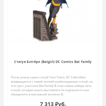
Статуя Бэтгёрл (Batgirl) DC Comics Bat Family
0
После успеха серии статуй Teen Titans, DC Collectibles
возвращается с новой линией комбинируемых статуй, на
этот раз с участием Bat-Family! В этом новом наборе пять
статуй, которые можно выставлять по отдельности или
объединять в массивный экспонат.В..
7 313 ₽уб.