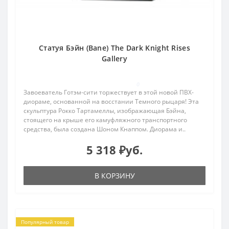
Статуя Бэйн (Bane) The Dark Knight Rises
Gallery
0
Завоеватель Готэм-сити торжествует в этой новой ПВХ-
диораме, основанной на восстании Темного рыцаря! Эта
скульптура Рокко Тартамеллы, изображающая Бэйна,
стоящего на крыше его камуфляжного транспортного
средства, была создана Шоном Кнаппом. Диорама и..
5 318 ₽уб.
В КОРЗИНУ
Популярный товар