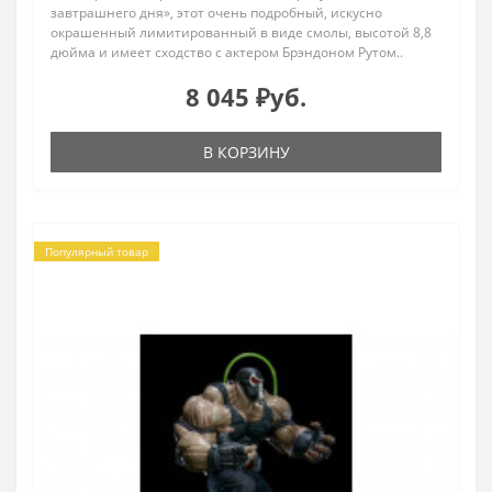
завтрашнего дня», этот очень подробный, искусно
окрашенный лимитированный в виде смолы, высотой 8,8
дюйма и имеет сходство с актером Брэндоном Рутом..
8 045 ₽уб.
В КОРЗИНУ
Популярный товар