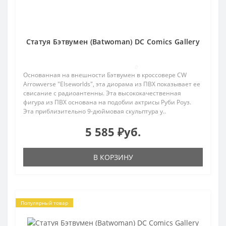
Статуя Бэтвумен (Batwoman) DC Comics Gallery
0
Основанная на внешности Бэтвумен в кроссовере CW
Arrowverse "Elseworlds", эта диорама из ПВХ показывает ее
свисание с радиоантенны. Эта высококачественная
фигура из ПВХ основана на подобии актрисы Руби Роуз.
Эта приблизительно 9-дюймовая скульптура у..
5 585 ₽уб.
В КОРЗИНУ
Популярный товар