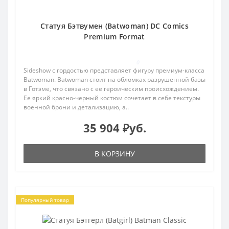
Статуя Бэтвумен (Batwoman) DC Comics
Premium Format
0
Sideshow с гордостью представляет фигуру премиум-класса
Batwoman. Batwoman стоит на обломках разрушенной базы
в Готэме, что связано с ее героическим происхождением.
Ее яркий красно-черный костюм сочетает в себе текстуры
военной брони и детализацию, а..
35 904 ₽уб.
В КОРЗИНУ
Популярный товар