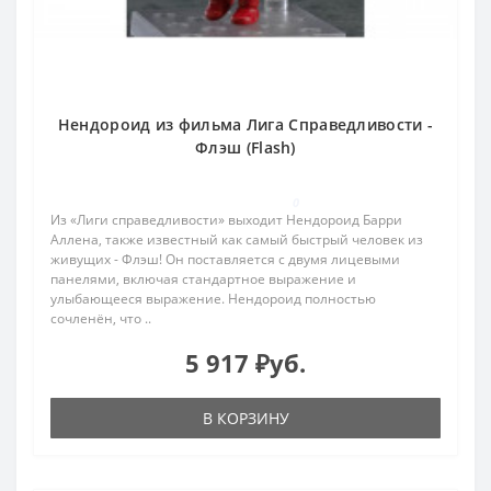
Нендороид из фильма Лига Справедливости -
Флэш (Flash)
0
Из «Лиги справедливости» выходит Нендороид Барри
Аллена, также известный как самый быстрый человек из
живущих - Флэш! Он поставляется с двумя лицевыми
панелями, включая стандартное выражение и
улыбающееся выражение. Нендороид полностью
сочленён, что ..
5 917 ₽уб.
В КОРЗИНУ