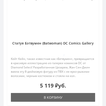
Статуя Бэтвумен (Batwoman) DC Comics Gallery
0
Кейт Кейн, также известная как «Бэтвумен», превращается
в красивую иллюстрацию из галереи комиксов DC от
Diamond Select! Разработанная Цезарем, Жан Сен-Джин
ваяла эту 8-дюймовую фигуру из ПВХ с ее ярко-рыжими
волосами, черным костюмом и стояла на кол..
5 119 ₽уб.
В КОРЗИНУ