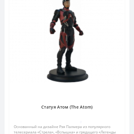
Статуя Атом (The Atom)
0
Основанный на дизайне Рэя Палмера из популярного
телесериала «Стрела», «Вспышка» и грядущего «Легенды