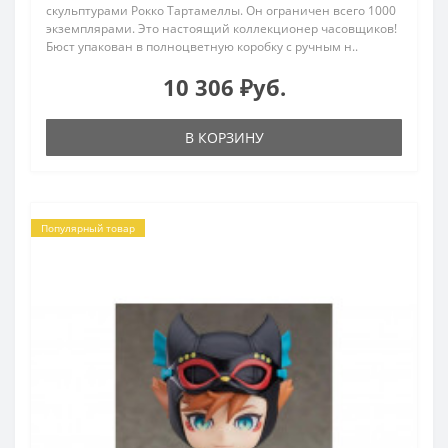
скульптурами Рокко Тартамеллы. Он ограничен всего 1000
экземплярами. Это настоящий коллекционер часовщиков!
Бюст упакован в полноцветную коробку с ручным н..
10 306 ₽уб.
В КОРЗИНУ
Популярный товар