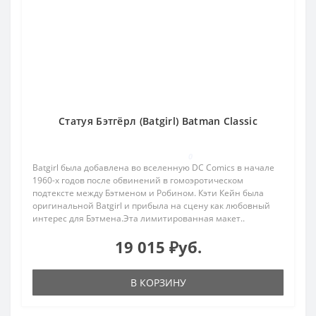
Статуя Бэтгёрл (Batgirl) Batman Classic
0
Batgirl была добавлена во вселенную DC Comics в начале
1960-х годов после обвинений в гомоэротическом
подтексте между Бэтменом и Робином. Кэти Кейн была
оригинальной Batgirl и прибыла на сцену как любовный
интерес для Бэтмена.Эта лимитированная макет..
19 015 ₽уб.
В КОРЗИНУ