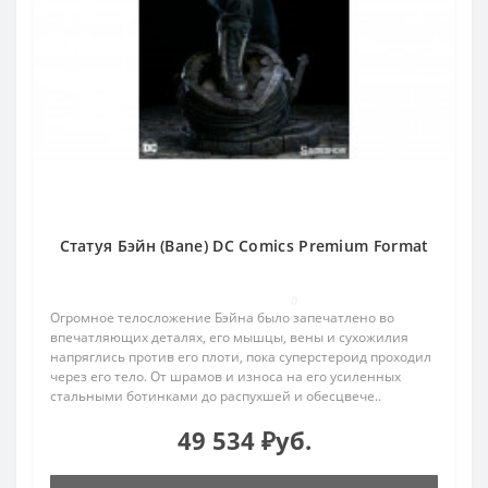
Статуя Бэйн (Bane) DC Comics Premium Format
0
Огромное телосложение Бэйна было запечатлено во
впечатляющих деталях, его мышцы, вены и сухожилия
напряглись против его плоти, пока суперстероид проходил
через его тело. От шрамов и износа на его усиленных
стальными ботинками до распухшей и обесцвече..
49 534 ₽уб.