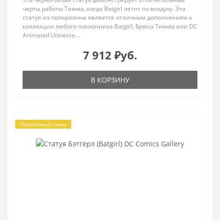
черты работы Тимма, когда Batgirl летит по воздуху. Эта
статуя из полирезина является отличным дополнением к
коллекции любого поклонника Batgirl, Брюса Тимма или DC
Animated Universe...
7 912 ₽уб.
В КОРЗИНУ
Популярный товар