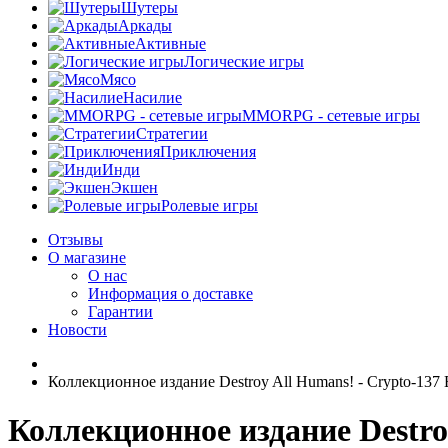
Шутеры
Аркады
Активные
Логические игры
Мясо
Насилие
MMORPG - сетевые игры
Стратегии
Приключения
Инди
Экшен
Ролевые игры
Отзывы
О магазине
О нас
Информация о доставке
Гарантии
Новости
Коллекционное издание Destroy All Humans! - Crypto-137 
Коллекционное издание Destro