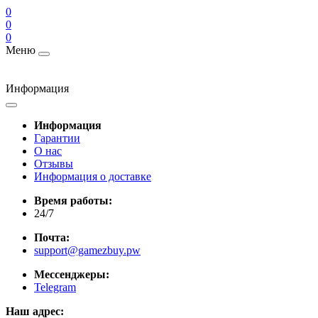
0
0
0
Меню
Информация
Информация
Гарантии
О нас
Отзывы
Информация о доставке
Время работы:
24/7
Почта:
support@gamezbuy.pw
Мессенджеры:
Telegram
Наш адрес: