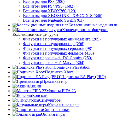
Все игры для PS3 (206)
Все игры для PS4/PS5 (1682)
Все игры для XBOX360 (129)
Все игры для XBOXONE - XBOX X-S (346)
Все игры для Nintendo Switch (63)
Коллекционные издания и
Коллекционные фигурки
Коллекционные фигурки
Фигурки из популярных аниме,манга (205)
Фигурки из популярных игр (296)
Фигурки из популярных сериалов (98)
Фигурки из популярных фильмов (436)
Фигурки персонажей DC Comics (250)
Фигурки персонажей Marvel (304)
Подписка Playstation
Подписка Xbox
Подписка EA Play (PRO)
Предзаказ игр
Акции
Монеты FIFA 23
Консоли
Симуляторы
Казуальные игры
Спорт и гонки
Онлайн игры