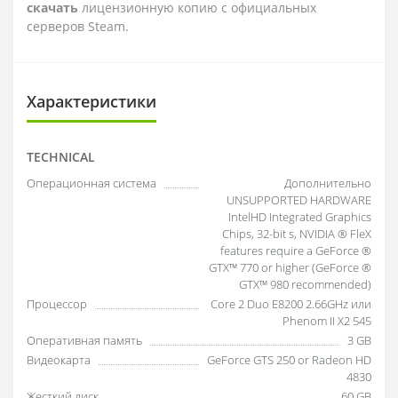
скачать
лицензионную копию с официальных
серверов Steam.
Характеристики
TECHNICAL
Операционная система
Дополнительно
UNSUPPORTED HARDWARE
IntelHD Integrated Graphics
Chips, 32-bit s, NVIDIA ® FleX
features require a GeForce ®
GTX™ 770 or higher (GeForce ®
GTX™ 980 recommended)
Процессор
Core 2 Duo E8200 2.66GHz или
Phenom II X2 545
Оперативная память
3 GB
Видеокарта
GeForce GTS 250 or Radeon HD
4830
Жесткий диск
60 GB