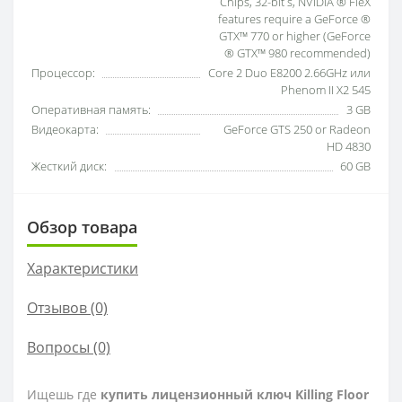
Chips, 32-bit s, NVIDIA ® FleX
features require a GeForce ®
GTX™ 770 or higher (GeForce
® GTX™ 980 recommended)
Процессор:
Core 2 Duo E8200 2.66GHz или
Phenom II X2 545
Оперативная память:
3 GB
Видеокарта:
GeForce GTS 250 or Radeon
HD 4830
Жесткий диск:
60 GB
Обзор товара
Характеристики
Отзывов (0)
Вопросы
(0)
Ищешь где
купить лицензионный ключ Killing Floor