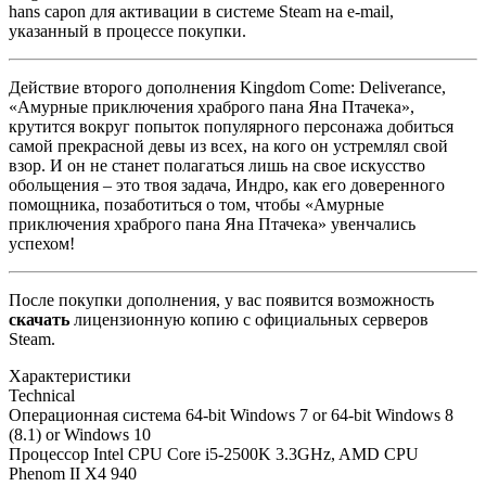
hans capon для активации в системе Steam на e-mail,
указанный в процессе покупки.
Действие второго дополнения Kingdom Come: Deliverance,
«Амурные приключения храброго пана Яна Птачека»,
крутится вокруг попыток популярного персонажа добиться
самой прекрасной девы из всех, на кого он устремлял свой
взор. И он не станет полагаться лишь на свое искусство
обольщения – это твоя задача, Индро, как его доверенного
помощника, позаботиться о том, чтобы «Амурные
приключения храброго пана Яна Птачека» увенчались
успехом!
После покупки дополнения, у вас появится возможность
скачать
лицензионную копию с официальных серверов
Steam.
Характеристики
Technical
Операционная система
64-bit Windows 7 or 64-bit Windows 8
(8.1) or Windows 10
Процессор
Intel CPU Core i5-2500K 3.3GHz, AMD CPU
Phenom II X4 940