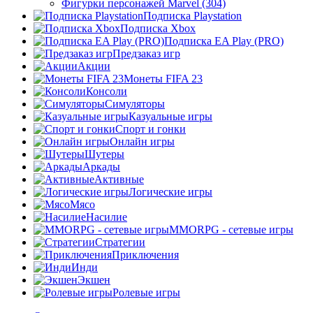
Фигурки персонажей Marvel (304)
Подписка Playstation
Подписка Xbox
Подписка EA Play (PRO)
Предзаказ игр
Акции
Монеты FIFA 23
Консоли
Симуляторы
Казуальные игры
Спорт и гонки
Онлайн игры
Шутеры
Аркады
Активные
Логические игры
Мясо
Насилие
MMORPG - сетевые игры
Стратегии
Приключения
Инди
Экшен
Ролевые игры