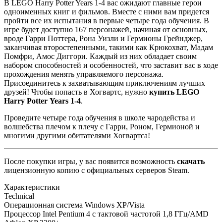
В LEGO Harry Potter Years 1-4 вас ожидают главные герои
одноименных книг и фильмов. Вместе с ними вам придется
пройти все их испытания в первые четыре года обучения. В
игре будет доступно 167 персонажей, начиная от основных,
вроде Гарри Поттера, Рона Уизли и Гермионы Грейнджер,
заканчивая второстепенными, такими как Крюкохват, Мадам
Помфри, Амос Диггори. Каждый из них обладает своим
набором способностей и особенностей, что заставит вас в ходе
прохождения менять управляемого персонажа.
Присоединитесь к захватывающим приключениям лучших
друзей! Чтобы попасть в Хогвартс, нужно
купить
LEGO
Harry
Potter
Years
1-4
.
Проведите четыре года обучения в школе чародейства и
волшебства плечом к плечу с Гарри, Роном, Гермионой и
многими другими обитателями Хогвартса!
После покупки игры, у вас появится возможность
скачать
лицензионную копию с официальных серверов Steam.
Характеристики
Technical
Операционная система
Windows XP/Vista
Процессор
Intel Pentium 4 с тактовой частотой 1,8 ГГц/AMD