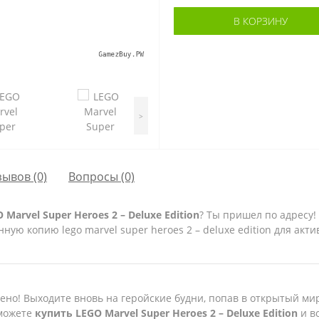
В КОРЗИНУ
>
зывов (0)
Вопросы
(0)
rvel Super Heroes 2 – Deluxe Edition
? Ты пришел по адресу!
ую копию lego marvel super heroes 2 – deluxe edition для акти
дено! Выходите вновь на геройские будни, попав в открытый м
 можете
купить
LEGO
Marvel
Super
Heroes
2 –
Deluxe
Edition
и в