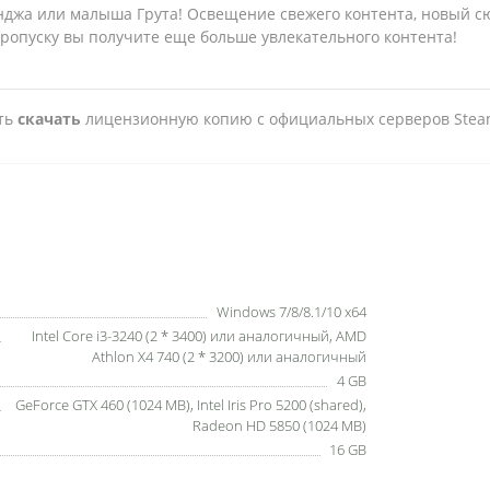
нджа или малыша Грута! Освещение свежего контента, новый с
пропуску вы получите еще больше увлекательного контента!
сть
скачать
лицензионную копию с официальных серверов Stea
Windows 7/8/8.1/10 x64
Intel Core i3-3240 (2 * 3400) или аналогичный, AMD
Athlon X4 740 (2 * 3200) или аналогичный
4 GB
GeForce GTX 460 (1024 MB), Intel Iris Pro 5200 (shared),
Radeon HD 5850 (1024 MB)
16 GB