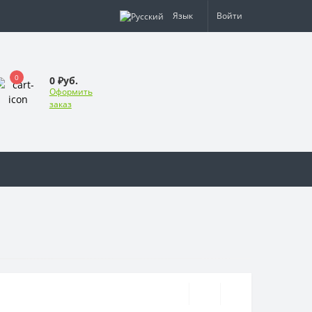
Язык
Войти
0
0 ₽уб.
Оформить
заказ