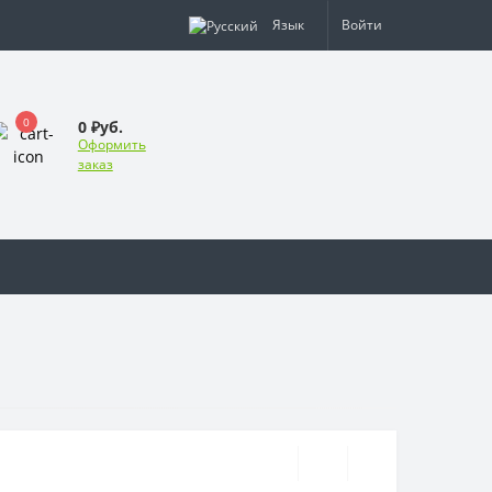
Язык
Войти
0
0 ₽уб.
Оформить
заказ