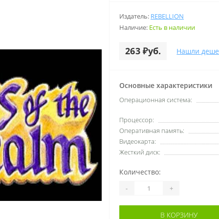
Издатель:
REBELLION
Наличие:
Есть в наличии
263 ₽уб.
Нашли деше
Основные характеристики
Операционная система:
Процессор:
Оперативная память:
Видеокарта:
Жесткий диск:
Количество:
-
+
В КОРЗИНУ