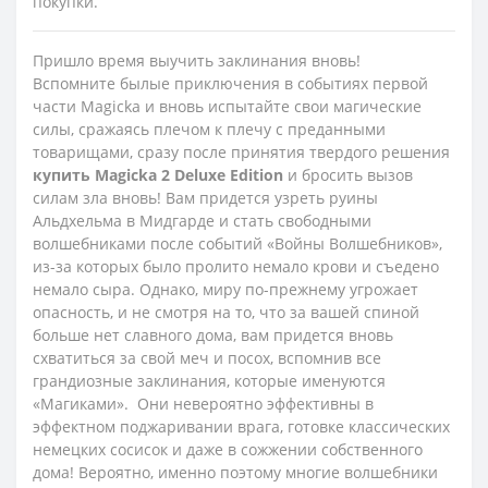
покупки.
Пришло время выучить заклинания вновь!
Вспомните былые приключения в событиях первой
части Magicka и вновь испытайте свои магические
силы, сражаясь плечом к плечу с преданными
товарищами, сразу после принятия твердого решения
купить
Magicka
2
Deluxe
Edition
и бросить вызов
силам зла вновь! Вам придется узреть руины
Альдхельма в Мидгарде и стать свободными
волшебниками после событий «Войны Волшебников»,
из-за которых было пролито немало крови и съедено
немало сыра. Однако, миру по-прежнему угрожает
опасность, и не смотря на то, что за вашей спиной
больше нет славного дома, вам придется вновь
схватиться за свой меч и посох, вспомнив все
грандиозные заклинания, которые именуются
«Магиками». Они невероятно эффективны в
эффектном поджаривании врага, готовке классических
немецких сосисок и даже в сожжении собственного
дома! Вероятно, именно поэтому многие волшебники