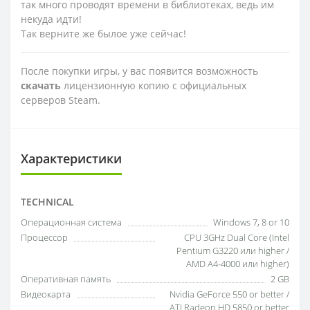
так много проводят времени в библиотеках, ведь им
некуда идти!
Так верните же былое уже сейчас!
После покупки игры, у вас появится возможность
скачать
лицензионную копию с официальных
серверов Steam.
Характеристики
TECHNICAL
Операционная система
Windows 7, 8 or 10
Процессор
CPU 3GHz Dual Core (Intel
Pentium G3220 или higher /
AMD A4-4000 или higher)
Оперативная память
2 GB
Видеокарта
Nvidia GeForce 550 or better /
ATI Radeon HD 5850 or better