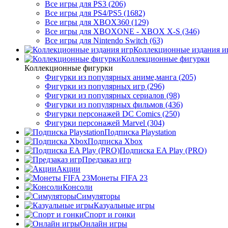
Все игры для PS3 (206)
Все игры для PS4/PS5 (1682)
Все игры для XBOX360 (129)
Все игры для XBOXONE - XBOX X-S (346)
Все игры для Nintendo Switch (63)
Коллекционные издания и
Коллекционные фигурки
Коллекционные фигурки
Фигурки из популярных аниме,манга (205)
Фигурки из популярных игр (296)
Фигурки из популярных сериалов (98)
Фигурки из популярных фильмов (436)
Фигурки персонажей DC Comics (250)
Фигурки персонажей Marvel (304)
Подписка Playstation
Подписка Xbox
Подписка EA Play (PRO)
Предзаказ игр
Акции
Монеты FIFA 23
Консоли
Симуляторы
Казуальные игры
Спорт и гонки
Онлайн игры