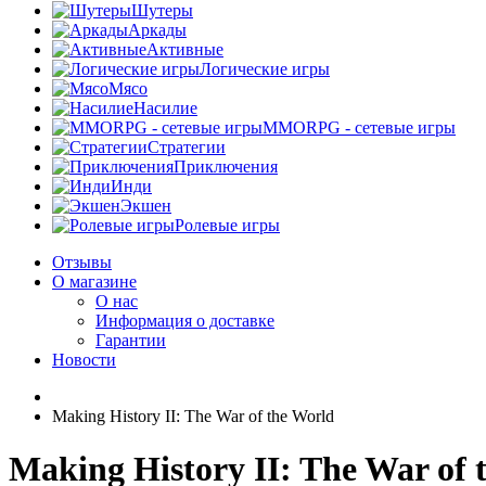
Шутеры
Аркады
Активные
Логические игры
Мясо
Насилие
MMORPG - сетевые игры
Стратегии
Приключения
Инди
Экшен
Ролевые игры
Отзывы
О магазине
О нас
Информация о доставке
Гарантии
Новости
Making History II: The War of the World
Making History II: The War of 