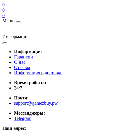
0
0
0
Меню
Информация
Информация
Гарантии
О нас
Отзывы
Информация о доставке
Время работы:
24/7
Почта:
support@gamezbuy.pw
Мессенджеры:
Telegram
Наш адрес: