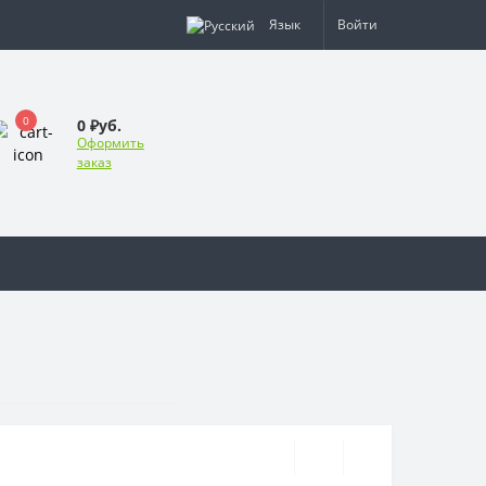
Язык
Войти
0
0 ₽уб.
Оформить
заказ