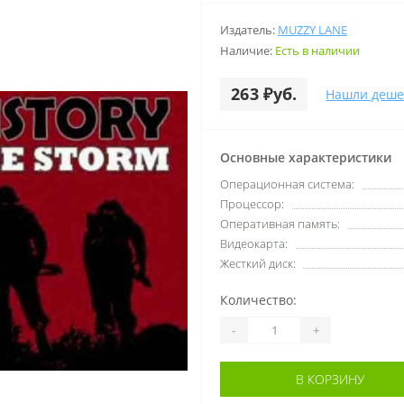
Издатель:
MUZZY LANE
Наличие:
Есть в наличии
263 ₽уб.
Нашли деше
Основные характеристики
Операционная система:
Процессор:
Оперативная память:
Видеокарта:
Жесткий диск:
Количество:
-
+
В КОРЗИНУ