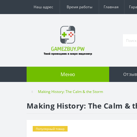
Наш адрес
Время работы
Главная
Гар
Меню
Отзы
Making History: The Calm & the Storm
Making History: The Calm & 
Популярный товар