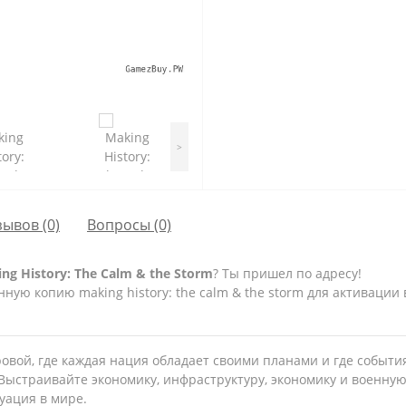
>
зывов (0)
Вопросы
(0)
 History: The Calm & the Storm
? Ты пришел по адресу!
ую копию making history: the calm & the storm для активации в
вой, где каждая нация обладает своими планами и где события
ыстраивайте экономику, инфраструктуру, экономику и военную
туация в мире.