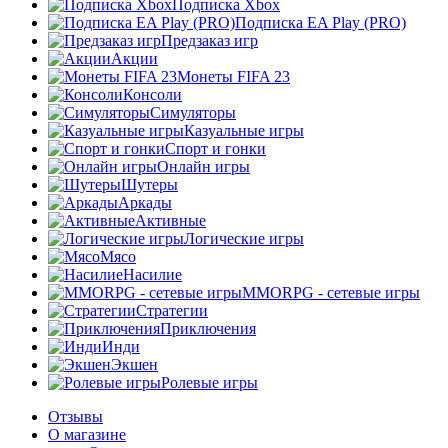
Подписка Xbox
Подписка EA Play (PRO)
Предзаказ игр
Акции
Монеты FIFA 23
Консоли
Симуляторы
Казуальные игры
Спорт и гонки
Онлайн игры
Шутеры
Аркады
Активные
Логические игры
Мясо
Насилие
MMORPG - сетевые игры
Стратегии
Приключения
Инди
Экшен
Ролевые игры
Отзывы
О магазине