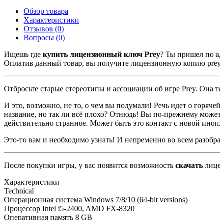
Обзор товара
Характеристики
Отзывов (0)
Вопросы
(0)
Ищешь где
купить лицензионный ключ Prey
? Ты пришел по а
Оплатив данный товар, вы получите лицензионную копию prey д
Отбросьте старые стереотипы и ассоциации об игре Prey. Она те
И это, возможно, не то, о чем вы подумали! Речь идет о горяч
название, но так ли всё плохо? Отнюдь! Вы по-прежнему може
действительно странное. Может быть это контакт с новой ин
Это-то вам и необходимо узнать! И непременно во всем разобр
После покупки игры, у вас появится возможность
скачать
лице
Характеристики
Technical
Операционная система
Windows 7/8/10 (64-bit versions)
Процессор
Intel i5-2400, AMD FX-8320
Оперативная память
8 GB