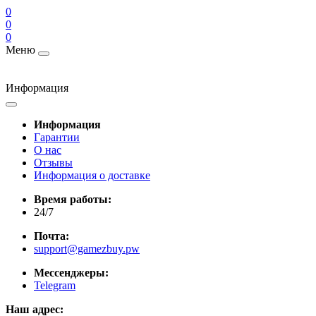
0
0
0
Меню
Информация
Информация
Гарантии
О нас
Отзывы
Информация о доставке
Время работы:
24/7
Почта:
support@gamezbuy.pw
Мессенджеры:
Telegram
Наш адрес: