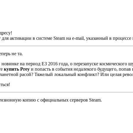
дресу!
ля активации в системе Steam на e-mail, указанный в процессе
перь не та.
ей новинке на период Е3 2016 года, о перезапуске космического
те
купить
Prey
и попасть в события недалекого будущего, попав
опланетной расой? Тяжелый локальный конфликт? Или целая рев
аться!
нзионную копию с официальных серверов Steam.