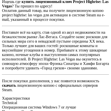
Ищешь где
купить лицензионный ключ Project Highrise: Las
Vegas
? Ты пришел по адресу!
Оплатив данный товар, вы получите лицензионную копию
project highrise: las vegas для активации в системе Steam на e-
mail, указанный в процессе покупки.
Поставьте всё на карту, став одной из акул недвижимости на
безжалостном рынке Лас-Вегаса. Создайте оазис роскоши для
сильных мира сего в невадской пустыне середины XX века.
Только лучшее для ваших гостей: роскошные комнаты и
вкуснейшие угощения в номер. Прибавьте к этому шикарные
казино, ночные клубы и выступления самых популярных
исполнителей. В Project Highrise: Las Vegas вы окунетесь в
сияющую атмосферу эпохи Фрэнка Синатры и Хамфи Богарта
и попробуете удивить «Город грехов» своими зданиями.
После покупки дополнения, у вас появится возможность
скачать
лицензионную копию с официальных серверов
Steam.
Характеристики
Technical
Операционная система
Windows 7 or лучше