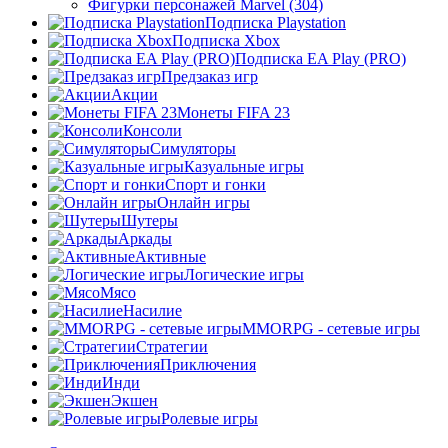
Фигурки персонажей Marvel (304)
Подписка Playstation
Подписка Xbox
Подписка EA Play (PRO)
Предзаказ игр
Акции
Монеты FIFA 23
Консоли
Симуляторы
Казуальные игры
Спорт и гонки
Онлайн игры
Шутеры
Аркады
Активные
Логические игры
Мясо
Насилие
MMORPG - сетевые игры
Стратегии
Приключения
Инди
Экшен
Ролевые игры