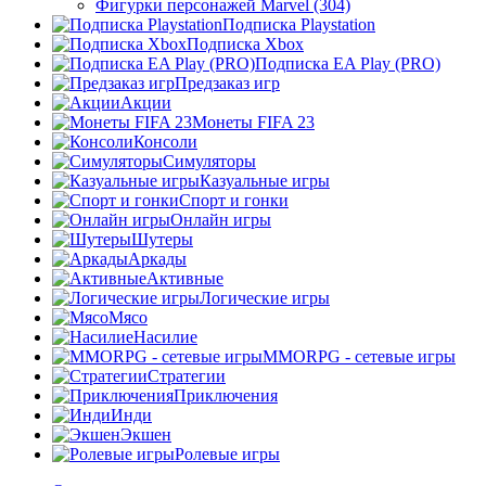
Фигурки персонажей Marvel (304)
Подписка Playstation
Подписка Xbox
Подписка EA Play (PRO)
Предзаказ игр
Акции
Монеты FIFA 23
Консоли
Симуляторы
Казуальные игры
Спорт и гонки
Онлайн игры
Шутеры
Аркады
Активные
Логические игры
Мясо
Насилие
MMORPG - сетевые игры
Стратегии
Приключения
Инди
Экшен
Ролевые игры