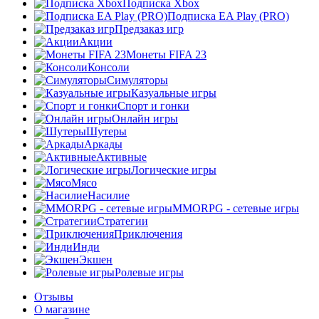
Подписка Xbox
Подписка EA Play (PRO)
Предзаказ игр
Акции
Монеты FIFA 23
Консоли
Симуляторы
Казуальные игры
Спорт и гонки
Онлайн игры
Шутеры
Аркады
Активные
Логические игры
Мясо
Насилие
MMORPG - сетевые игры
Стратегии
Приключения
Инди
Экшен
Ролевые игры
Отзывы
О магазине