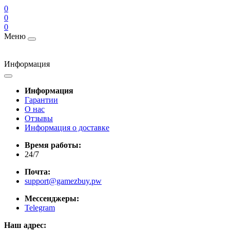
0
0
0
Меню
Информация
Информация
Гарантии
О нас
Отзывы
Информация о доставке
Время работы:
24/7
Почта:
support@gamezbuy.pw
Мессенджеры:
Telegram
Наш адрес: