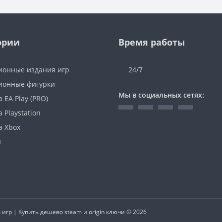
ории
Время работы
ионные издания игр
24/7
ионные фигурки
Мы в социальных сетях:
 EA Play (PRO)
 Playstation
а Xbox
ы
гр | Купить дешево steam и origin ключи © 2026