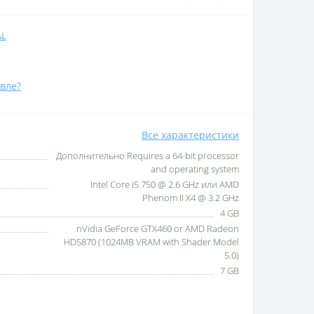
AL
вле?
Все характеристики
Дополнительно Requires a 64-bit processor
and operating system
Intel Core i5 750 @ 2.6 GHz или AMD
Phenom II X4 @ 3.2 GHz
4 GB
nVidia GeForce GTX460 or AMD Radeon
HD5870 (1024MB VRAM with Shader Model
5.0)
7 GB