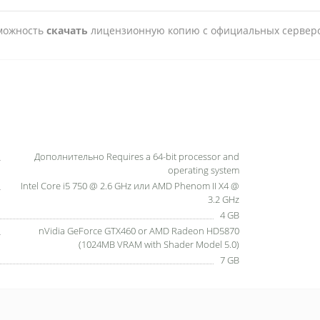
зможность
скачать
лицензионную копию с официальных серверо
Дополнительно Requires a 64-bit processor and
operating system
Intel Core i5 750 @ 2.6 GHz или AMD Phenom II X4 @
3.2 GHz
4 GB
nVidia GeForce GTX460 or AMD Radeon HD5870
(1024MB VRAM with Shader Model 5.0)
7 GB