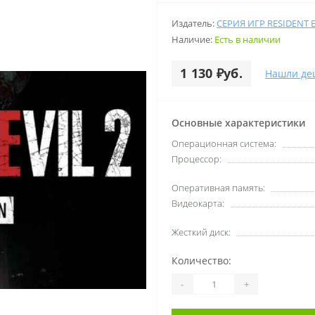
Издатель:
СЕРИЯ ИГР RESIDENT E
Наличие:
Есть в наличии
1 130 ₽уб.
Нашли де
Основные характеристики
Операционная система:
Процессор:
Оперативная память:
Видеокарта:
Жесткий диск:
Количество:
-
+