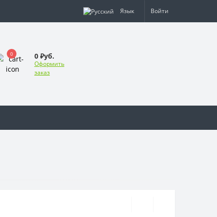
Язык
Войти
0
0 ₽уб.
Оформить
заказ