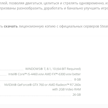
лей, позволяя двигаться, целиться и стрелять одновременно, 
призваны разнообразить, доработать и банально улучшить игр
сть
скачать
лицензионную копию с официальных серверов Stea
WINDOWS® 7, 8.1, 10 (64-BIT Required)
Intel® Core™ i5-4460 или AMD FX™-6300 или better
8 GB
NVIDIA® GeForce® GTX 760 or AMD Radeon™ R7 260x
with 2GB Video RAM
26 GB