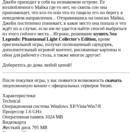
Джейн приходит в себя на незнакомом острове. Ее
возлюбленного Майка где-то нет, но сквозь сон она
припоминает, что кто-то или что-то тащило его по берегу в
неведомом направлении... Отправившись на поиски Майка,
Джейн постепенно понимает, в какое место она попала и что
ждёт их в случае, если им не удастся найти способ выбраться
из этого гиблого места... Игроки, решившие
купить
Sea
Legends:
Phantasmal
Light
Collector'
s
Edition,
кроме
оригинальной игры, получат полноценный саундтрек,
дополнительный игровой контент, рисованные картины и
обои для рабочего стола, а также многое другое!
Доберитесь до дома любой ценой!
После покупки игры, у вас появится возможность
скачать
лицензионную копию с официальных серверов Steam.
Характеристики
Technical
Операционная система
Windows XP/Vista/Win7/8
Процессор
1.6 GHz
Оперативная память
1024 MB
Видеокарта
Жесткий диск
795 MB