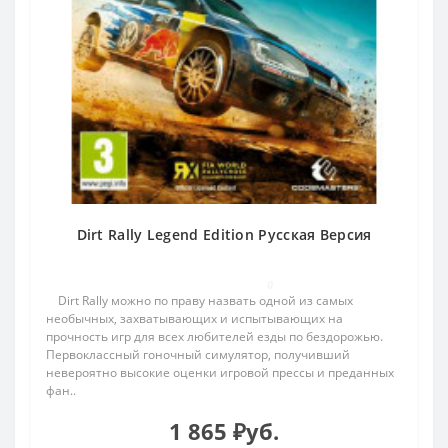
Dirt Rally Legend Edition Русская Версия
0
Dirt Rally можно по праву назвать одной из самых
необычных, захватывающих и испытывающих на
прочность игр для всех любителей езды по бездорожью.
Первоклассный гоночный симулятор, получивший
невероятно высокие оценки игровой прессы и преданных
фан..
1 865 ₽уб.