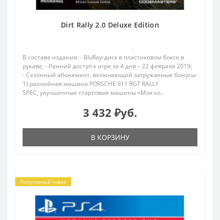
Dirt Rally 2.0 Deluxe Edition
0
В составе издания: - BluRay-диск в пластиковом боксе в
рукаве; - Ранний доступ к игре за 4 дня – 22 февраля 2019;
- Cезонный абонемент, включающий загружаемые бонусы:
1) раллийная машина PORSCHE 911 RGT RALLY
SPEC, улучшенные стартовые машины «Моя ко..
3 432 ₽уб.
В КОРЗИНУ
Популярный товар