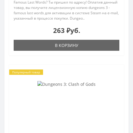
Famous Last Words? Ты пришел по адресу! Оплатив данный
товар, вы получите лицензионную копию dungeons 3 -
famous last words для активации в системе Steam на e-mail,
указанный в процессе покупки. Dungeo..
263 ₽уб.
В КОРЗИНУ
Популярный товар