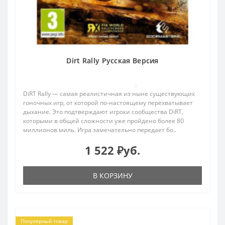
Dirt Rally Русская Версия
0
DiRT Rally — самая реалистичная из ныне существующих
гоночных игр, от которой по-настоящему перехватывает
дыхание. Это подтверждают игроки сообщества DiRT,
которыми в общей сложности уже пройдено более 80
миллионов миль. Игра замечательно передает бо..
1 522 ₽уб.
В КОРЗИНУ
Популярный товар