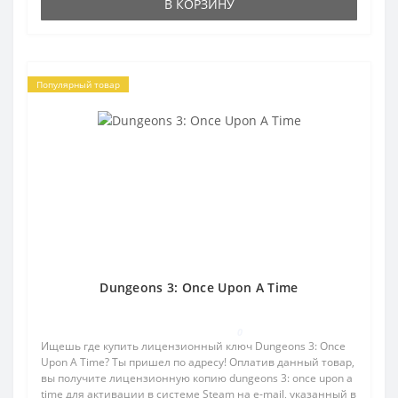
В КОРЗИНУ
Популярный товар
Dungeons 3: Once Upon A Time
0
Ищешь где купить лицензионный ключ Dungeons 3: Once
Upon A Time? Ты пришел по адресу! Оплатив данный товар,
вы получите лицензионную копию dungeons 3: once upon a
time для активации в системе Steam на e-mail, указанный в