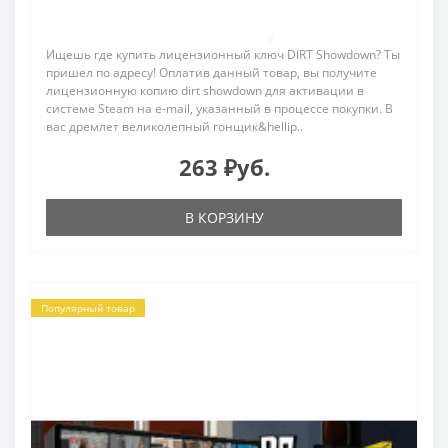
0
Ищешь где купить лицензионный ключ DIRT Showdown? Ты
пришел по адресу! Оплатив данный товар, вы получите
лицензионную копию dirt showdown для активации в
системе Steam на e-mail, указанный в процессе покупки. В
вас дремлет великолепный гонщик&hellip..
263 ₽уб.
В КОРЗИНУ
Популярный товар