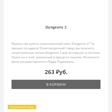
Dungeons 2
0
Ищешь где купить лицензионный ключ Dungeons 2? Ты
пришел по адресу! Оплатив данный товар, вы получите
лицензионную копию dungeons 2 для активации в системе
Steam на e-mail, указанный в процессе покупки. Исполните
волю могущественного Лорда Подземель..
263 ₽уб.
В КОРЗИНУ
Популярный товар