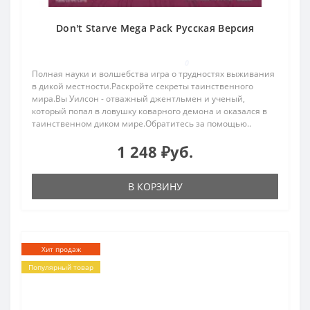
Don't Starve Mega Pack Русская Версия
0
Полная науки и волшебства игра о трудностях выживания
в дикой местности.Раскройте секреты таинственного
мира.Вы Уилсон - отважный джентльмен и ученый,
который попал в ловушку коварного демона и оказался в
таинственном диком мире.Обратитесь за помощью..
1 248 ₽уб.
В КОРЗИНУ
Хит продаж
Популярный товар