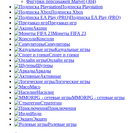
Фигурки персонажей Marvel (304)
Подписка Playstation
Подписка Xbox
Подписка EA Play (PRO)
Предзаказ игр
Акции
Монеты FIFA 23
Консоли
Симуляторы
Казуальные игры
Спорт и гонки
Онлайн игры
Шутеры
Аркады
Активные
Логические игры
Мясо
Насилие
MMORPG - сетевые игры
Стратегии
Приключения
Инди
Экшен
Ролевые игры