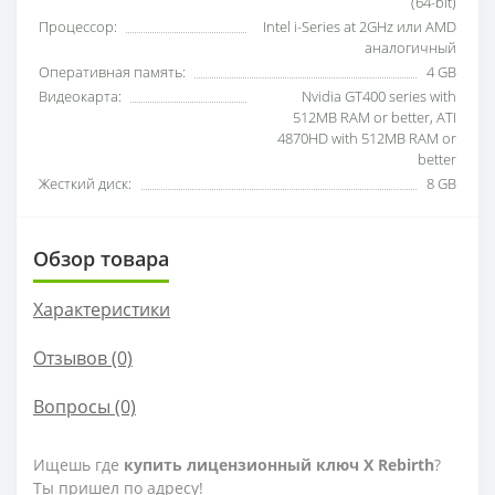
(64-bit)
Процессор:
Intel i-Series at 2GHz или AMD
аналогичный
Оперативная память:
4 GB
Видеокарта:
Nvidia GT400 series with
512MB RAM or better, ATI
4870HD with 512MB RAM or
better
Жесткий диск:
8 GB
Обзор товара
Характеристики
Отзывов (0)
Вопросы
(0)
Ищешь где
купить лицензионный ключ X Rebirth
?
Ты пришел по адресу!