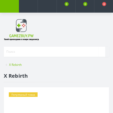
0
0
0
X Rebirth
X Rebirth
Популярный товар