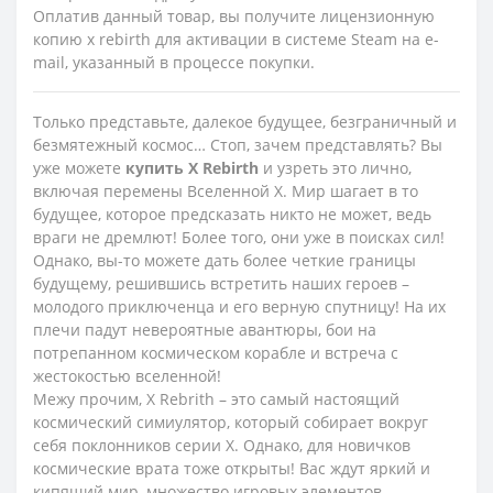
Оплатив данный товар, вы получите лицензионную
копию x rebirth для активации в системе Steam на e-
mail, указанный в процессе покупки.
Только представьте, далекое будущее, безграничный и
безмятежный космос… Стоп, зачем представлять? Вы
уже можете
купить
X
Rebirth
и узреть это лично,
включая перемены Вселенной X. Мир шагает в то
будущее, которое предсказать никто не может, ведь
враги не дремлют! Более того, они уже в поисках сил!
Однако, вы-то можете дать более четкие границы
будущему, решившись встретить наших героев –
молодого приключенца и его верную спутницу! На их
плечи падут невероятные авантюры, бои на
потрепанном космическом корабле и встреча с
жестокостью вселенной!
Межу прочим, X Rebrith – это самый настоящий
космический симиулятор, который собирает вокруг
себя поклонников серии X. Однако, для новичков
космические врата тоже открыты! Вас ждут яркий и
кипящий мир, множество игровых элементов,