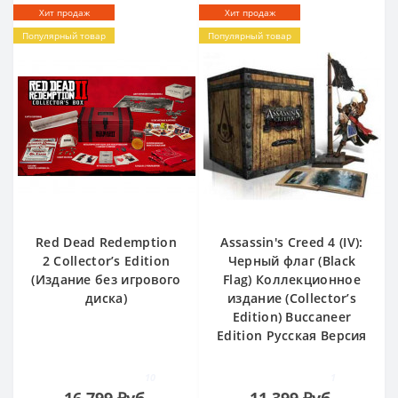
Хит продаж
Хит продаж
Популярный товар
Популярный товар
Red Dead Redemption
Assassin's Creed 4 (IV):
2 Collector’s Edition
Черный флаг (Black
(Издание без игрового
Flag) Коллекционное
диска)
издание (Collector’s
Edition) Buccaneer
Edition Русская Версия
10
1
16 799 ₽уб.
11 399 ₽уб.