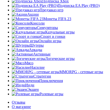
Подписка Xbox
Подписка EA Play (PRO)
Предзаказ игр
Акции
Монеты FIFA 23
Консоли
Симуляторы
Казуальные игры
Спорт и гонки
Онлайн игры
Шутеры
Аркады
Активные
Логические игры
Мясо
Насилие
MMORPG - сетевые игры
Стратегии
Приключения
Инди
Экшен
Ролевые игры
Отзывы
О магазине