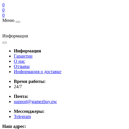
0
0
0
Меню
Информация
Информация
Гарантии
О нас
Отзывы
Информация о доставке
Время работы:
24/7
Почта:
support@gamezbuy.pw
Мессенджеры:
Telegram
Наш адрес: