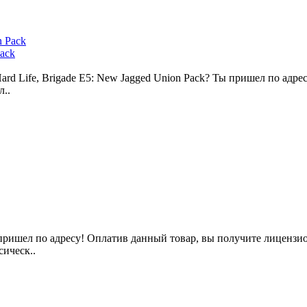
Pack
Hard Life, Brigade E5: New Jagged Union Pack? Ты пришел по ад
л..
пришел по адресу! Оплатив данный товар, вы получите лицензионн
сическ..