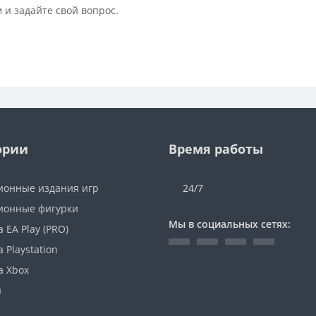
 и задайте свой вопрос.
ории
Время работы
ионные издания игр
24/7
ионные фигурки
Мы в социальных сетях:
 EA Play (PRO)
 Playstation
а Xbox
ы