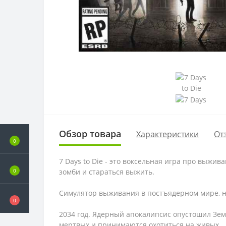
Обзор товара
Характеристики
От
0
7 Days to Die - это воксельная игра про выжи
зомби и стараться выжить.
0
Симулятор выживания в постъядерном мире, н
0
2034 год. Ядерный апокалипсис опустошил Зем
мертвых и принимаются охотиться на живых.