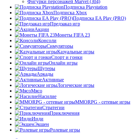
Фигурки персонажей Marvel (304)
Подписка Playstation
Подписка Xbox
Подписка EA Play (PRO)
Предзаказ игр
Акции
Монеты FIFA 23
Консоли
Симуляторы
Казуальные игры
Спорт и гонки
Онлайн игры
Шутеры
Аркады
Активные
Логические игры
Мясо
Насилие
MMORPG - сетевые игры
Стратегии
Приключения
Инди
Экшен
Ролевые игры