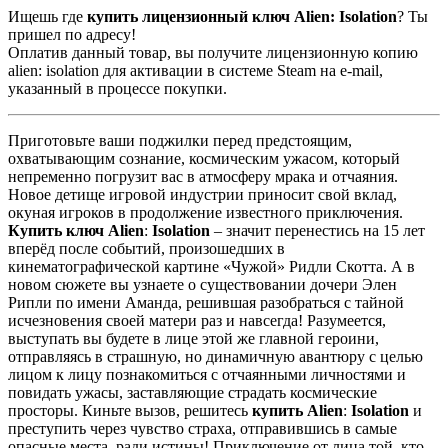
Ищешь где
купить лицензионный ключ Alien: Isolation
? Ты
пришел по адресу!
Оплатив данный товар, вы получите лицензионную копию
alien: isolation для активации в системе Steam на e-mail,
указанный в процессе покупки.
Приготовьте ваши поджилки перед предстоящим,
охватывающим сознание, космическим ужасом, который
непременно погрузит вас в атмосферу мрака и отчаяния.
Новое детище игровой индустрии приносит свой вклад,
окуная игроков в продолжение известного приключения.
Купить ключ
Alien
:
Isolation
– значит перенестись на 15 лет
вперёд после событий, произошедших в
кинематографической картине «Чужой» Ридли Скотта. А в
новом сюжете вы узнаете о существовании дочери Элен
Рипли по имени Аманда, решившая разобраться с тайной
исчезновения своей матери раз и навсегда! Разумеется,
выступать вы будете в лице этой же главной героини,
отправляясь в страшную, но динамичную авантюру с целью
лицом к лицу познакомиться с отчаянными личностями и
повидать ужасы, заставляющие страдать космические
просторы. Киньте вызов, решитесь
купить
Alien
:
Isolation
и
преступить через чувство страха, отправившись в самые
опасные места, ради истины! Приключение от лица той, кто