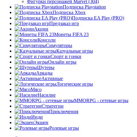
Фигурки персонажей Marvel (304)
Подписка Playstation
Подписка Xbox
Подписка EA Play (PRO)
Предзаказ игр
Акции
Монеты FIFA 23
Консоли
Симуляторы
Казуальные игры
Спорт и гонки
Онлайн игры
Шутеры
Аркады
Активные
Логические игры
Мясо
Насилие
MMORPG - сетевые игры
Стратегии
Приключения
Инди
Экшен
Ролевые игры