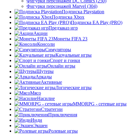
Фигурки персонажей DC Comics (250)
Фигурки персонажей Marvel (304)
Подписка Playstation
Подписка Xbox
Подписка EA Play (PRO)
Предзаказ игр
Акции
Монеты FIFA 23
Консоли
Симуляторы
Казуальные игры
Спорт и гонки
Онлайн игры
Шутеры
Аркады
Активные
Логические игры
Мясо
Насилие
MMORPG - сетевые игры
Стратегии
Приключения
Инди
Экшен
Ролевые игры