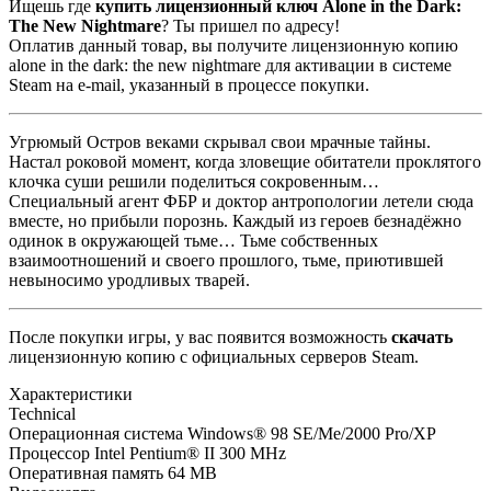
Ищешь где
купить лицензионный ключ Alone in the Dark:
The New Nightmare
? Ты пришел по адресу!
Оплатив данный товар, вы получите лицензионную копию
alone in the dark: the new nightmare для активации в системе
Steam на e-mail, указанный в процессе покупки.
Угрюмый Остров веками скрывал свои мрачные тайны.
Настал роковой момент, когда зловещие обитатели проклятого
клочка суши решили поделиться сокровенным…
Специальный агент ФБР и доктор антропологии летели сюда
вместе, но прибыли порознь. Каждый из героев безнадёжно
одинок в окружающей тьме… Тьме собственных
взаимоотношений и своего прошлого, тьме, приютившей
невыносимо уродливых тварей.
После покупки игры, у вас появится возможность
скачать
лицензионную копию с официальных серверов Steam.
Характеристики
Technical
Операционная система
Windows® 98 SE/Me/2000 Pro/XP
Процессор
Intel Pentium® II 300 MHz
Оперативная память
64 MB