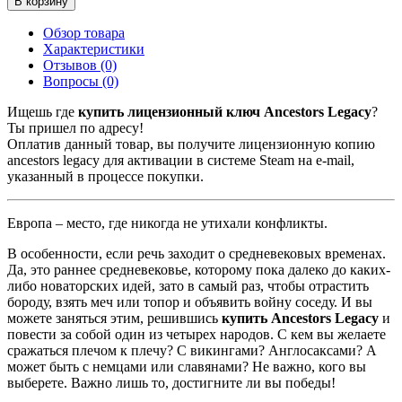
В корзину
Обзор товара
Характеристики
Отзывов (0)
Вопросы
(0)
Ищешь где
купить лицензионный ключ Ancestors Legacy
?
Ты пришел по адресу!
Оплатив данный товар, вы получите лицензионную копию
ancestors legacy для активации в системе Steam на e-mail,
указанный в процессе покупки.
Европа – место, где никогда не утихали конфликты.
В особенности, если речь заходит о средневековых временах.
Да, это раннее средневековье, которому пока далеко до каких-
либо новаторских идей, зато в самый раз, чтобы отрастить
бороду, взять меч или топор и объявить войну соседу. И вы
можете заняться этим, решившись
купить Ancestors Legacy
и
повести за собой один из четырех народов. С кем вы желаете
сражаться плечом к плечу? С викингами? Англосаксами? А
может быть с немцами или славянами? Не важно, кого вы
выберете. Важно лишь то, достигните ли вы победы!