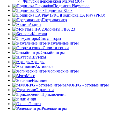
Фигурки персонажей Marvel (304)
Подписка Playstation
Подписка Xbox
Подписка EA Play (PRO)
Предзаказ игр
Акции
Монеты FIFA 23
Консоли
Симуляторы
Казуальные игры
Спорт и гонки
Онлайн игры
Шутеры
Аркады
Активные
Логические игры
Мясо
Насилие
MMORPG - сетевые игры
Стратегии
Приключения
Инди
Экшен
Ролевые игры