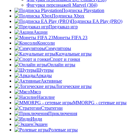
Фигурки персонажей Marvel (304)
Подписка Playstation
Подписка Xbox
Подписка EA Play (PRO)
Предзаказ игр
Акции
Монеты FIFA 23
Консоли
Симуляторы
Казуальные игры
Спорт и гонки
Онлайн игры
Шутеры
Аркады
Активные
Логические игры
Мясо
Насилие
MMORPG - сетевые игры
Стратегии
Приключения
Инди
Экшен
Ролевые игры