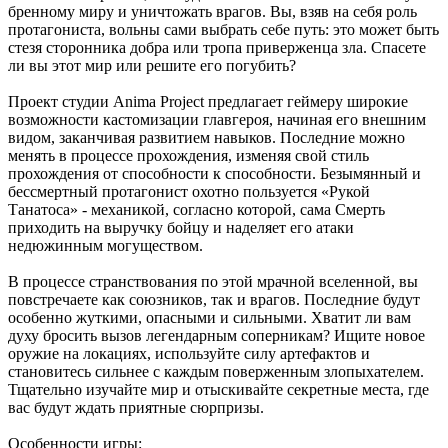
бренному миру и уничтожать врагов. Вы, взяв на себя роль
протагониста, вольны сами выбрать себе путь: это может быть
стезя сторонника добра или тропа приверженца зла. Спасете
ли вы этот мир или решите его погубить?
Проект студии Anima Project предлагает геймеру широкие
возможности кастомизации главгероя, начиная его внешним
видом, заканчивая развитием навыков. Последние можно
менять в процессе прохождения, изменяя свой стиль
прохождения от способности к способности. Безымянный и
бессмертный протагонист охотно пользуется «Рукой
Танатоса» - механикой, согласно которой, сама Смерть
приходить на выручку бойцу и наделяет его атаки
недюжинным могуществом.
В процессе странствования по этой мрачной вселенной, вы
повстречаете как союзников, так и врагов. Последние будут
особенно жуткими, опасными и сильными. Хватит ли вам
духу бросить вызов легендарным соперникам? Ищите новое
оружие на локациях, используйте силу артефактов и
становитесь сильнее с каждым поверженным злопыхателем.
Тщательно изучайте мир и отыскивайте секретные места, где
вас будут ждать приятные сюрпризы.
Особенности игры: