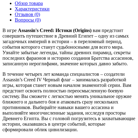
Обзор товара
Характеристики
Отзывов (0)
Вопросы
(0)
В игре
Assassin's Creed: Истоки (Origins)
вам предстоит
совершить путешествие в Древний Египет – одну из самых
загадочных империй в истории – в переломный период,
события которого станут судьбоносными для всего мира.
Узнайте забытые легенды, тайны древних пирамид, секреты
последних фараонов и историю создания Братства ассасинов,
записанную иероглифами, значение которых давно забыто.
В течение четырех лет команда специалистов – создатели
Assassin’s Creed IV Черный флаг – занималась разработкой
игры, которая станет новым началом знаменитой серии. Вам
предстоит освоить полностью переосмысленную боевую
систему. Вы сможете с легкостью менять уникальное оружие
ближнего и дальнего боя и атаковать сразу нескольких
противников. Выбирайте навыки вашего ассасина и
выполняйте многочисленные задания, исследуя просторы
Древнего Египта. Вы с головой погрузитесь в захватывающие
истории, оказавшись в центре событий, которые
сформировали облик цивилизации.