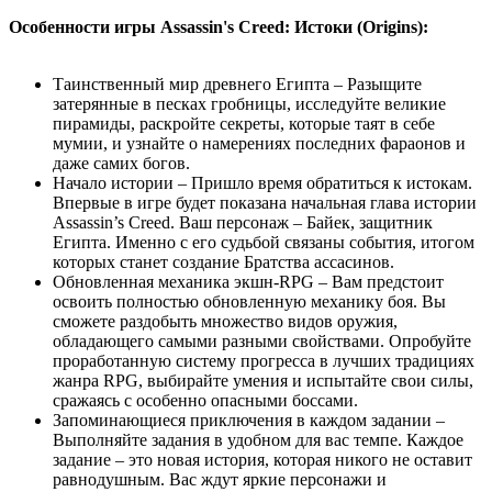
Особенности игры Assassin's Creed: Истоки (Origins):
Таинственный мир древнего Египта – Разыщите
затерянные в песках гробницы, исследуйте великие
пирамиды, раскройте секреты, которые таят в себе
мумии, и узнайте о намерениях последних фараонов и
даже самих богов.
Начало истории – Пришло время обратиться к истокам.
Впервые в игре будет показана начальная глава истории
Assassin’s Creed. Ваш персонаж – Байек, защитник
Египта. Именно с его судьбой связаны события, итогом
которых станет создание Братства ассасинов.
Обновленная механика экшн-RPG – Вам предстоит
освоить полностью обновленную механику боя. Вы
сможете раздобыть множество видов оружия,
обладающего самыми разными свойствами. Опробуйте
проработанную систему прогресса в лучших традициях
жанра RPG, выбирайте умения и испытайте свои силы,
сражаясь с особенно опасными боссами.
Запоминающиеся приключения в каждом задании –
Выполняйте задания в удобном для вас темпе. Каждое
задание – это новая история, которая никого не оставит
равнодушным. Вас ждут яркие персонажи и