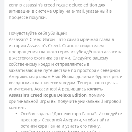
копию assassin’s creed rogue deluxe edition для
активации в системе Uplay на e-mail, указанный в
процессе покупки.
Почувствуйте себя убийцей!
Assassin’s Creed Изгой – это самая мрачная глава в
истории Assassin’s Creed. Станьте свидетелем
превращения главного героя из убеждённого ассасина
в жестокого охотника за ними. Следуйте вашему
собственному кредо и отправляйтесь в
захватывающее путешествие по просторам северной
Америки, кварталам Нью-Йорка, долинам бурных рек и
холодным атлантическим водам. Теперь ваша цель –
уничтожить Ассасинов! А решившись
купить
Assassin’s Creed Rogue Deluxe Edition
, помимо
оригинальной игры вы получите уникальный игровой
контент:
Особая задача "Доспехи сэра Ганна". Исследуйте
просторы Северной Америки, чтобы найти
останки сэра Ганна и узнать его тайну.