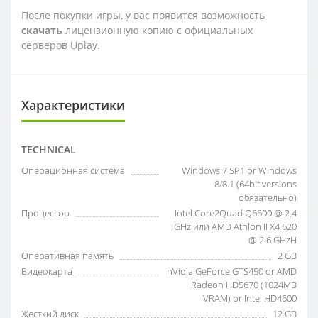
После покупки игры, у вас появится возможность
скачать
лицензионную копию с официальных
серверов Uplay.
Характеристики
TECHNICAL
Операционная система
Windows 7 SP1 or Windows
8/8.1 (64bit versions
обязательно)
Процессор
Intel Core2Quad Q6600 @ 2.4
GHz или AMD Athlon II X4 620
@ 2.6 GHzH
Оперативная память
2 GB
Видеокарта
nVidia GeForce GTS450 or AMD
Radeon HD5670 (1024MB
VRAM) or Intel HD4600
Жесткий диск
12 GB