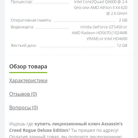
Процессор:
Intel Core2Quad Q6600 @ 2.4
GHz или AMD Athlon II X4 620
@ 2.6 GHzH
Оперативная память:
2 GB
Видеокарта:
nVidia GeForce GTS450 or
AMD Radeon HD5670 (1024MB
VRAM) or Intel HD4600
Жесткий диск:
12 GB
Обзор товара
Характеристики
Отзывов (0)
Вопросы
(0)
Ищешь где
купить лицензионный ключ Assassin’s
Creed Rogue Deluxe Edition
? Ты пришел по адресу!
Оплатив данный товар, вы получите лицензионную