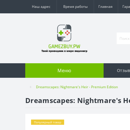
Наш адрес
Время работы
Главная
Гар
Меню
Отзы
Dreamscapes: Nightmare's Heir - Premium Edition
Dreamscapes: Nightmare's He
Популярный товар