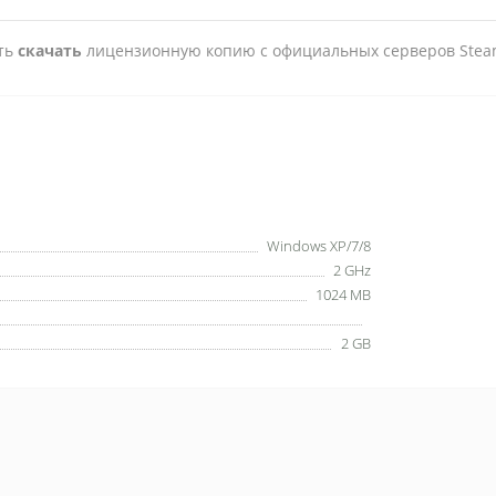
сть
скачать
лицензионную копию с официальных серверов Stea
Windows XP/7/8
2 GHz
1024 MB
2 GB