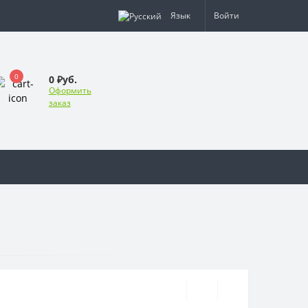
Язык
Войти
0
0 ₽уб.
Оформить
заказ