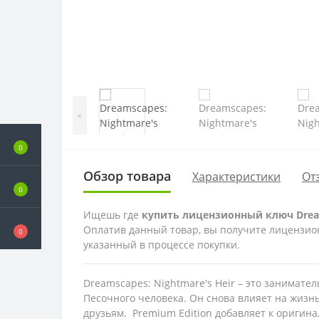
<
0
Обзор товара
Характеристики
От
0
Ищешь где
купить лицензионный ключ Dreams
Оплатив данный товар, вы получите лицензионн
0
указанный в процессе покупки.
Dreamscapes: Nightmare's Heir – это занимате
Песочного человека. Он снова влияет на жизн
друзьям. Premium Edition добавляет к оригина