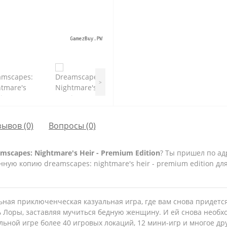
>
зывов (0)
Вопросы
(0)
capes: Nightmare's Heir - Premium Edition
? Ты пришел по ад
ую копию dreamscapes: nightmare's heir - premium edition для
льная приключенческая казуальная игра, где вам снова придетс
ь Лоры, заставляя мучиться бедную женщину. И ей снова необ
льной игре более 40 игровых локаций, 12 мини-игр и многое др