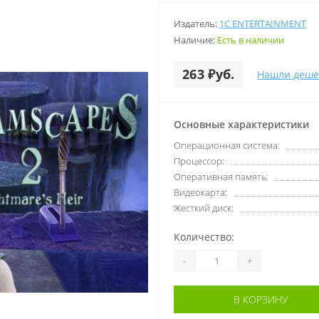
Издатель:
1C ENTERTAINMENT
Наличие:
Есть в наличии
263 ₽уб.
Нашли деше
Основные характеристики
Операционная система:
Процессор:
Оперативная память:
Видеокарта:
Жесткий диск:
Количество:
-
+
В КОРЗИНУ