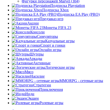
Фигурки персонажей Marvel (304)
Подписка Playstation
Подписка Xbox
Подписка EA Play (PRO)
Предзаказ игр
Акции
Монеты FIFA 23
Консоли
Симуляторы
Казуальные игры
Спорт и гонки
Онлайн игры
Шутеры
Аркады
Активные
Логические игры
Мясо
Насилие
MMORPG - сетевые игры
Стратегии
Приключения
Инди
Экшен
Ролевые игры