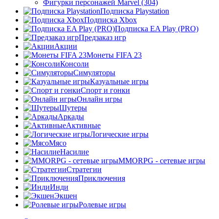
Фигурки персонажей Marvel (304)
Подписка Playstation
Подписка Xbox
Подписка EA Play (PRO)
Предзаказ игр
Акции
Монеты FIFA 23
Консоли
Симуляторы
Казуальные игры
Спорт и гонки
Онлайн игры
Шутеры
Аркады
Активные
Логические игры
Мясо
Насилие
MMORPG - сетевые игры
Стратегии
Приключения
Инди
Экшен
Ролевые игры