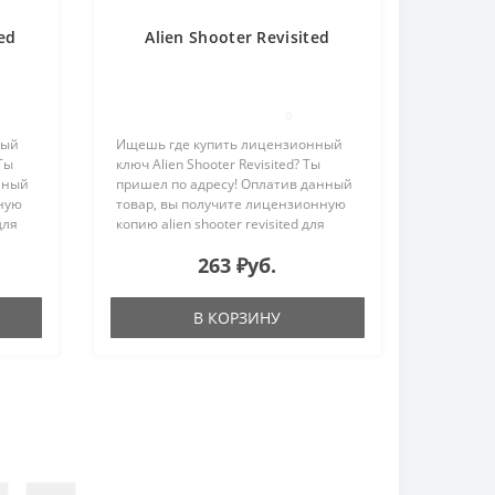
ed
Alien Shooter Revisited
0
ный
Ищешь где купить лицензионный
 Ты
ключ Alien Shooter Revisited? Ты
нный
пришел по адресу! Оплатив данный
ную
товар, вы получите лицензионную
для
копию alien shooter revisited для
e-
активации в системе Steam на e-
263 ₽уб.
упки.
mail, указанный в процессе покупки.
Alien Shooter Revisi..
В КОРЗИНУ