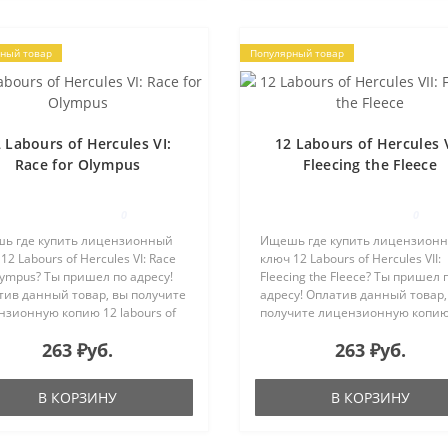
ный товар
Популярный товар
 Labours of Hercules VI:
12 Labours of Hercules V
Race for Olympus
Fleecing the Fleece
0
0
ь где купить лицензионный
Ищешь где купить лицензион
12 Labours of Hercules VI: Race
ключ 12 Labours of Hercules VII:
lympus? Ты пришел по адресу!
Fleecing the Fleece? Ты пришел 
тив данный товар, вы получите
адресу! Оплатив данный товар,
зионную копию 12 labours of
получите лицензионную копию
les vi: race for olympus для
labours of hercules vii: fleecing th
263 ₽уб.
263 ₽уб.
ации в системе Steam на e-
fleece для активации в системе
 указанный в..
Steam на e-mail, ука..
В КОРЗИНУ
В КОРЗИНУ