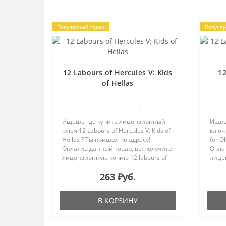
Популярный товар
Популяр
12 Labours of Hercules V: Kids
12
of Hellas
0
Ищешь где купить лицензионный
Ищеш
ключ 12 Labours of Hercules V: Kids of
ключ 
Hellas ? Ты пришел по адресу!
for O
Оплатив данный товар, вы получите
Опла
лицензионную копию 12 labours of
лицен
hercules v: kids of hellas для
hercu
263 ₽уб.
активации в системе Steam на e-
актив
mail, указанный в проц..
mail,
В КОРЗИНУ