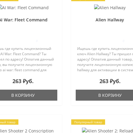
AI War: Fleet Command
Alien Hallway
0
0
ь где купить лицензионный
Ищешь где купить лицензион
AI War: Fleet Command? Ты
ключ Alien Hallway? Ты пришел 
ел по адресу! Оплатив данный
адресу! Оплатив данный товар,
р, вы получите лицензионную
получите лицензионную копию 
 ai war: fleet command для
hallway для активации в систе
ации в системе Steam на e-
Steam на e-mail, указанный в
263 ₽уб.
263 ₽уб.
 указанный в процессе покупки.
процессе покупки. Alien Hallway 
ечество на грани вы..
свежий взгляд ..
В КОРЗИНУ
В КОРЗИНУ
ный товар
Популярный товар