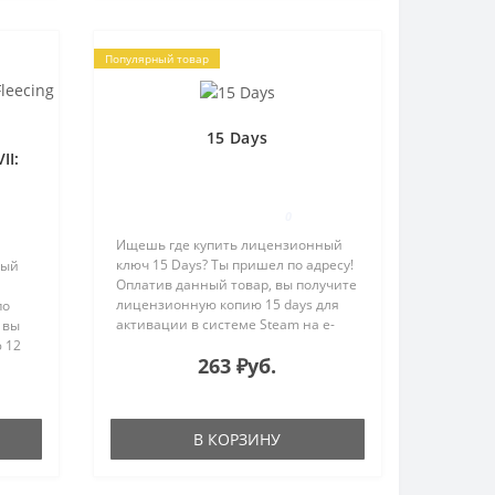
Популярный товар
15 Days
II:
0
Ищешь где купить лицензионный
ключ 15 Days? Ты пришел по адресу!
ный
Оплатив данный товар, вы получите
лицензионную копию 15 days для
по
активации в системе Steam на e-
 вы
mail, указанный в процессе покупки.
 12
263 ₽уб.
15 Days - это игра о трёх парнях
e
решивших сделать ми..
В КОРЗИНУ