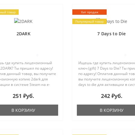
ный товар
Хит продаж
Популярный товар
2DARK
7 Days to Die
0
0
ь где купить лицензионный
Ищешь где купить лицензион
2DARK? Ты пришел по адресу!
ключ (gift) 7 Days to Die? Ты пр
тив данный товар, вы получите
по адресу! Оплатив данный тов
нзионную копию 2dark для
вы получите лицензионную ко
ации в системе Steam на e-
days to die для активации в си
 указанный в процессе покупки.
Steam на e-mail, указанный в
251 ₽уб.
242 ₽уб.
да прекрасный город стал
процессе покупки. 2034-ый год
жищем злого умысла. Е..
приветствует вас гнию..
В КОРЗИНУ
В КОРЗИНУ