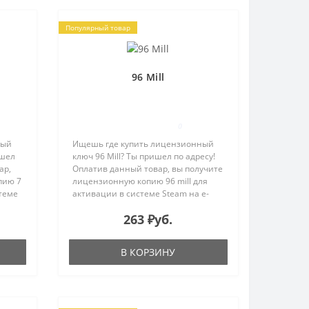
Популярный товар
96 Mill
0
ный
Ищешь где купить лицензионный
ишел
ключ 96 Mill? Ты пришел по адресу!
ар,
Оплатив данный товар, вы получите
пию 7
лицензионную копию 96 mill для
стеме
активации в системе Steam на e-
mail, указанный в процессе покупки.
263 ₽уб.
96 Mill – это игра жанра «point and
clic..
В КОРЗИНУ