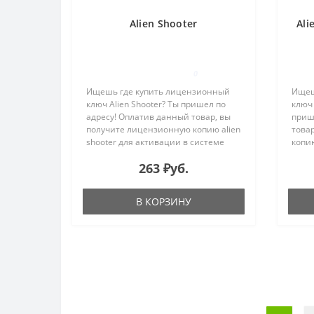
Alien Shooter
Ali
0
Ищешь где купить лицензионный
Ищеш
ключ Alien Shooter? Ты пришел по
ключ 
адресу! Оплатив данный товар, вы
приш
получите лицензионную копию alien
това
shooter для активации в системе
копию
Steam на e-mail, указанный в
актив
263 ₽уб.
процессе покупки. Бесконечная тьма
mail,
и мрачные, протяженные ..
Alien 
В КОРЗИНУ