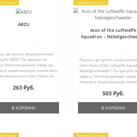
ный товар
Популярный товар
ABZU
Aces of the Luftwaffe
Squadron – Nebelgeschw
0
0
ь где купить лицензионный
(gift) ABZU? Ты пришел по
Ищешь где купить лицензион
у! Оплатив данный товар, вы
ключ Aces of the Luftwaffe Squad
чите лицензионную копию abzu
Nebelgeschwader? Ты пришел п
ктивации в системе Steam на
адресу! Оплатив данный товар,
l, указанный в процессе
получите лицензионную копию
263 ₽уб.
пки. Изучите темные пучины
of the luftwaffe squadron –
503 ₽уб.
а, много веков пугающие ..
nebelgeschwader для активаци
системе Steam ..
В КОРЗИНУ
В КОРЗИНУ
ный товар
Популярный товар