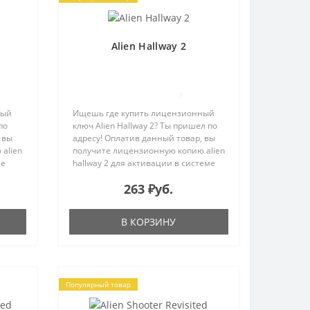
Alien Hallway 2
0
ный
Ищешь где купить лицензионный
по
ключ Alien Hallway 2? Ты пришел по
 вы
адресу! Оплатив данный товар, вы
alien
получите лицензионную копию alien
ме
hallway 2 для активации в системе
Steam на e-mail, указанный в
263 ₽уб.
– это
процессе покупки. Alien Hallway - это
оригинальная экшн..
В КОРЗИНУ
Популярный товар