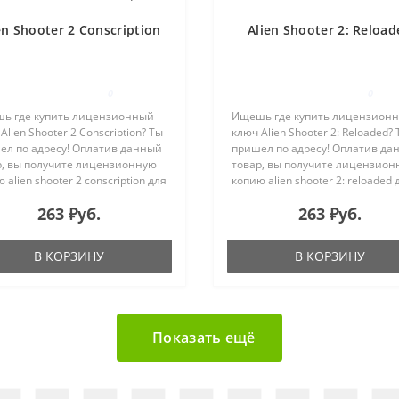
en Shooter 2 Conscription
Alien Shooter 2: Reload
0
0
ь где купить лицензионный
Ищешь где купить лицензион
Alien Shooter 2 Conscription? Ты
ключ Alien Shooter 2: Reloaded?
ел по адресу! Оплатив данный
пришел по адресу! Оплатив да
р, вы получите лицензионную
товар, вы получите лицензион
 alien shooter 2 conscription для
копию alien shooter 2: reloaded 
ации в системе Steam на e-
активации в системе Steam на 
263 ₽уб.
263 ₽уб.
 указанный в процессе покупки.
mail, указанный в процессе пок
Shoo..
Alien Shooter 2 ..
В КОРЗИНУ
В КОРЗИНУ
Показать ещё