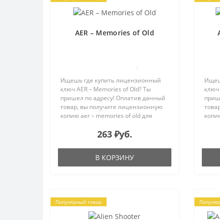
AER – Memories of Old
0
Ищешь где купить лицензионный
Ищеш
ключ AER – Memories of Old? Ты
ключ 
пришел по адресу! Оплатив данный
приш
товар, вы получите лицензионную
това
копию aer – memories of old для
копию
активации в системе Steam на e-
актив
263 ₽уб.
mail, указанный в процессе покупки.
mail,
Начните исследовать новый..
Челов
В КОРЗИНУ
Популярный товар
Популяр