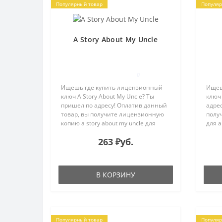
Популярный товар
Популяр
A Story About My Uncle
0
Ищешь где купить лицензионный
Ищеш
ключ A Story About My Uncle? Ты
ключ 
пришел по адресу! Оплатив данный
адрес
товар, вы получите лицензионную
полу
копию a story about my uncle для
для а
активации в системе Steam на e-
e-mai
263 ₽уб.
mail, указанный в процессе покупки.
поку
Фантастические миры уж..
океан
В КОРЗИНУ
Популярный товар
Популяр