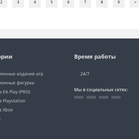
2
3
4
5
6
7
8
9
>
ории
Время работы
ионные издания игр
24/7
ионные фигурки
Мы в социальных сетях:
 EA Play (PRO)
 Playstation
а Xbox
ы