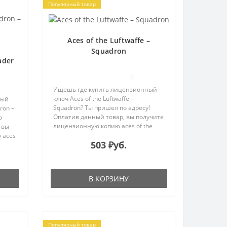
Популярный товар
Aces of the Luftwaffe –
Squadron
ader
0
Ищешь где купить лицензионный
ключ Aces of the Luftwaffe –
ный
Squadron? Ты пришел по адресу!
ron –
Оплатив данный товар, вы получите
о
лицензионную копию aces of the
 вы
luftwaffe – squadron для активации в
 aces
503 ₽уб.
системе Steam на e-mail, указанный
в процессе ..
и в
В КОРЗИНУ
Популярный товар