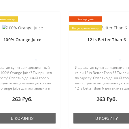
ный товар
Хит продаж
Популярный товар
100% Orange Juice
12 is Better Than 6
0
0
ь где купить лицензионный
Ищешь где купить лицензион
100% Orange Juice? Ты пришел
ключ 12 is Better Than 6? Ты пр
ресу! Оплатив данный товар,
по адресу! Оплатив данный тов
олучите лицензионную копию
вы получите лицензионную к
orange juice для активации в
12 is better than 6 для активаци
ме Steam на e-mail, указанный
системе Steam на e-mail, указ
263 ₽уб.
263 ₽уб.
цессе покупки. Проверьте себя
в процессе покупки. Станьте
ачливость и ..
лучшим стрелком! 12 ..
В КОРЗИНУ
В КОРЗИНУ