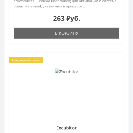
crowntakers – undead undertaking для активации в системе
Steam на e-mail, указанный в процессе ..
263 ₽уб.
В КОРЗИНУ
Популярный товар
Excubitor