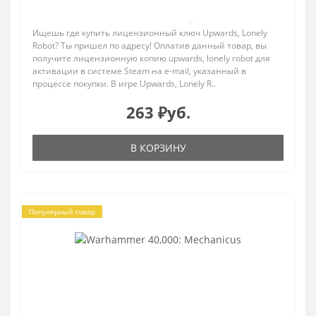
0
Ищешь где купить лицензионный ключ Upwards, Lonely
Robot? Ты пришел по адресу! Оплатив данный товар, вы
получите лицензионную копию upwards, lonely robot для
активации в системе Steam на e-mail, указанный в
процессе покупки. В игре Upwards, Lonely R..
263 ₽уб.
В КОРЗИНУ
Популярный товар