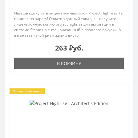
0
Ищешь где купить лицензионный ключ Project Highrise? Ты
пришел по адресу! Оплатив данный товар, вы получите
лицензионную копию project highrise для активации в
системе Steam на e-mail, указанный в процессе покупки. А
вы знаете какой ритм жизни внутр..
263 ₽уб.
В КОРЗИНУ
Популярный товар