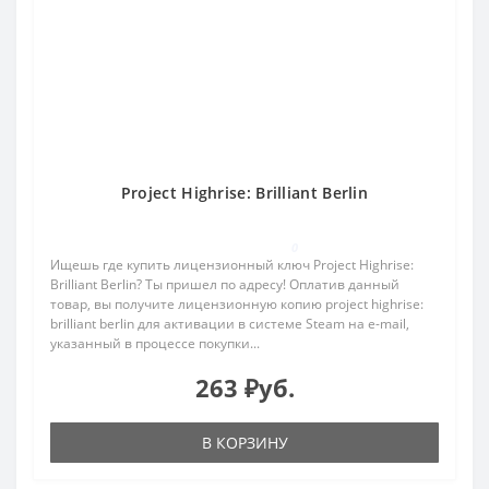
Project Highrise: Brilliant Berlin
0
Ищешь где купить лицензионный ключ Project Highrise:
Brilliant Berlin? Ты пришел по адресу! Оплатив данный
товар, вы получите лицензионную копию project highrise:
brilliant berlin для активации в системе Steam на e-mail,
указанный в процессе покупки...
263 ₽уб.
В КОРЗИНУ