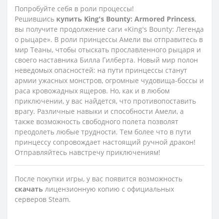
Попробуйте себя в роли процессы!
Решившись
купить
King'
s
Bounty:
Armored
Princess
,
вы получите продолжение саги «King's Bounty: Легенда
о рыцаре». В роли принцессы Амели вы отправитесь в
мир Теаны, чтобы отыскать прославленного рыцаря и
своего наставника Билла Гилберта. Новый мир полон
неведомых опасностей: на пути принцессы станут
армии ужасных монстров, огромные чудовища-боссы и
раса кровожадных ящеров. Но, как и в любом
приключении, у вас найдется, что противопоставить
врагу. Различные навыки и способности Амели, а
также возможность свободного полета позволят
преодолеть любые трудности. Тем более что в пути
принцессу сопровождает настоящий ручной дракон!
Отправляйтесь навстречу приключениям!
После покупки игры, у вас появится возможность
скачать
лицензионную копию с официальных
серверов Steam.