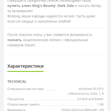
совершить предначертанное, необходимо лишь
купить ключ
King
’
s
Bounty
:
Dark
Side
и начать битву
за выживание!
Вперед, ваши народы надеются на вас, пусть даже
если их сердца и наполнены злобой!
После покупки игры, у вас появится возможность
скачать
лицензионную копию с официальных
серверов Steam.
Характеристики
TECHNICAL
Операционная система
Windows XP (SP3
обязательно), Vista, 7, 8
Процессор
2.6 GHz and better
Оперативная память
1 GB
Видеокарта
nVidia GeForce 6600 with 128