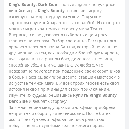
King
’
s
Bounty
:
Dark
Side
– новый аддон к популярной
линейке игры
King
’
s
Bounty
, позволяет игроку
взглянуть на мир под другом углом. Под углом,
заросшим паутиной, мрачностью и злобой. Наконец-то
можно сыграть за темную сторону мира Теана!
Впервые, в игре дозволено выбирать еще и расу
главного персонажа. Выбор состоит из Бесстрашного
орочьего зеленого воина Багыра, который не меньше
других знает о том, как необходим боевой дух и ярость,
пусть даже и в не равном бою, Демонессы Неолина,
способная убедить и усладить слух любого, что
невероятно помогает при поддержке своих соратников
в бою, и наконец вампира Даэрта, ставший мастером в
искусстве темной магии. У всех троих героев есть своя
история и свои причины для своих приключений.
Изучите их судьбы, решившись
купить
King
’
s
Bounty
:
Dark
Side
и выбрать сторону!
Затяжная война между орками и эльфами приобрела
неприятный оборот для зеленокожих. После битвы
около Трех Ручьев, эльфы, залившись радостью
победы, вершат судьбами зеленокожего народа,