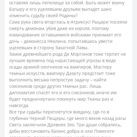
оставляя лишь пепелище за собой. Быть может воину
Багыру и его уцелевшим друзьям выпадет шанс
изменить судьбу своей Родины?
Сама рука света вторглась в Атриксус! Рыцари посеяли
смерть демонам, убив даже их короля, поэтому
командование оставшимися войсками принмает его
дочь – демонесса Неолина, попытавшись увести
уцелевших в сторону Закатной Лавы.
Замок древнейшего рода Де Мортонов тоже терпит не
лучшие времена под нарастающей угрозы в виде
осады армией охотников на вампиров. Мастеру
темных искусств, вампиру Даэрту предстоит тоже
выполнить весьма непростую задачу – найти
союзников среди других темных рас. Лишь
дипломатия спасёт его и его союзников, иначе им
будет предначертано покинуть мир Теаны раз и
навсегда.
Все три судьбы переплетутся воедину, где-то в
глубинах Черной Пещеры, где много веков назад расы
Света заключили Древнее Зло. Три души собрались,
дабы восстановить баланс добра и зла! Помогите