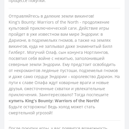
процессе покупки.
Отправляйтесь в далекие земли викингов!
King's Bounty: Warriors of the North - продолжение
культовой приключенческой саги. Действие игры
пройдет в уже известном вам мире Эндории: в
Дарионе, в подземельях гномов, а также на землях
викингов, куда не заплывал даже знаменитый Билл
Гилберт. Могучий Олаф, сын конунга Нортлингов,
посвятил себя войне с нежитью, заполонившей
северные земли Эндории. Ему предстоит освободить
от некромантов ледяные пустоши, подземелья гномов
и даже само сердце Эндории – королевство Дарион. На
пути к славе Олафа ждут коварные враги и новые
друзья, ожесточенные схватки и увлекательные
приключения. Заинтересовало? Тогда поспешите
купить
King's Bounty: Warriors of the North!
Будьте осторожны! Ведь холод может стать
смертельной угрозой!
После покупки игры, у вас появится возможность