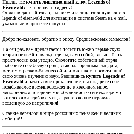
Ищешь где
купить лицензионный ключ Legends of
Eisenwald
? Ты пришел по адресу!
Оплатив данный товар, вы получите лицензионную копию
legends of eisenwald для активации в системе Steam на e-mail,
указанный в процессе покупки.
Добро пожаловать обратно в эпоху Средневековых замыслов!
На сей раз, вам предлагается посетить южно-германскую
территорию Эйзенвальд, где вы, само собой, вольны быть
практически кем угодно. Сколотите собственный отряд,
выберите себе боевую роль, став благородным рыцарем,
метким стрелком-баронессой или мистиком, посвятивший
свою жизнь изучению наук. Решившись
купить
Legends
of
Eisenwald
и начать свое приключение, вы подарите себе
незабываемое времяпровождение в красивом мире,
наполненном исторической обыденностью и некоторыми
готическими «добавками», скрашивающие игровую
вселенную до неприличия!
Станьте легендой в мире роскошных пейзажей и великих
амбиций!