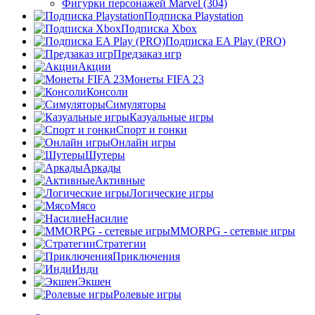
Фигурки персонажей Marvel (304)
Подписка Playstation
Подписка Xbox
Подписка EA Play (PRO)
Предзаказ игр
Акции
Монеты FIFA 23
Консоли
Симуляторы
Казуальные игры
Спорт и гонки
Онлайн игры
Шутеры
Аркады
Активные
Логические игры
Мясо
Насилие
MMORPG - сетевые игры
Стратегии
Приключения
Инди
Экшен
Ролевые игры