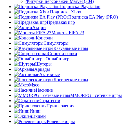
Фигурки персонажей Marvel (304)
Подписка Playstation
Подписка Xbox
Подписка EA Play (PRO)
Предзаказ игр
Акции
Монеты FIFA 23
Консоли
Симуляторы
Казуальные игры
Спорт и гонки
Онлайн игры
Шутеры
Аркады
Активные
Логические игры
Мясо
Насилие
MMORPG - сетевые игры
Стратегии
Приключения
Инди
Экшен
Ролевые игры