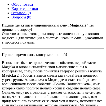
Обзор товара
Характеристики
Отзывов (0)
Вопросы
(0)
Ищешь где
купить лицензионный ключ Magicka 2
? Ты
пришел по адресу!
Оплатив данный товар, вы получите лицензионную копию
magicka 2 для активации в системе Steam на e-mail, указанный
в процессе покупки.
Пришло время взять книгу заклинаний!
Вспомните былые приключения в событиях первой части
Magicka и вновь испытайте свои магические силы в
кооперативе, сразу после принятия твердого решения
купить
Magicka
2
и бросить вызов силам зла вновь! Вам придется
узреть руины Альдхельма в Мидгарде и стать свободными
волшебниками после событий «Войны Волшебников», из-за
которых было пролито немало крови и съедено немало сыра.
Однако, миру по-прежнему угрожает опасность, и не смотря
на то, что за вашей спиной больше нет славного дома, вам
придется вновь схватиться за свой меч и посох, вспомнив все
грандиозные заклинания, которые именуются «Магиками».