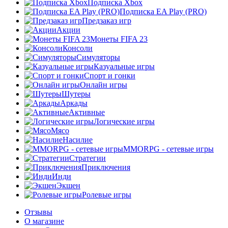
Подписка Xbox
Подписка EA Play (PRO)
Предзаказ игр
Акции
Монеты FIFA 23
Консоли
Симуляторы
Казуальные игры
Спорт и гонки
Онлайн игры
Шутеры
Аркады
Активные
Логические игры
Мясо
Насилие
MMORPG - сетевые игры
Стратегии
Приключения
Инди
Экшен
Ролевые игры
Отзывы
О магазине