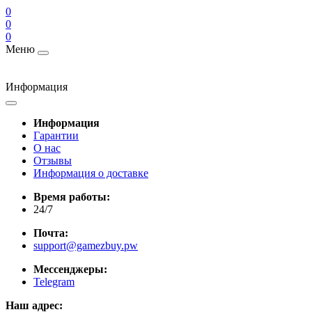
0
0
0
Меню
Информация
Информация
Гарантии
О нас
Отзывы
Информация о доставке
Время работы:
24/7
Почта:
support@gamezbuy.pw
Мессенджеры:
Telegram
Наш адрес: