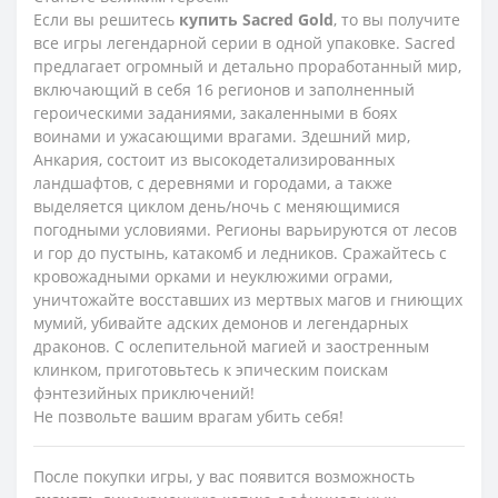
Если вы решитесь
купить
Sacred
Gold
, то вы получите
все игры легендарной серии в одной упаковке. Sacred
предлагает огромный и детально проработанный мир,
включающий в себя 16 регионов и заполненный
героическими заданиями, закаленными в боях
воинами и ужасающими врагами. Здешний мир,
Анкария, состоит из высокодетализированных
ландшафтов, с деревнями и городами, а также
выделяется циклом день/ночь с меняющимися
погодными условиями. Регионы варьируются от лесов
и гор до пустынь, катакомб и ледников. Сражайтесь с
кровожадными орками и неуклюжими ограми,
уничтожайте восставших из мертвых магов и гниющих
мумий, убивайте адских демонов и легендарных
драконов. С ослепительной магией и заостренным
клинком, приготовьтесь к эпическим поискам
фэнтезийных приключений!
Не позвольте вашим врагам убить себя!
После покупки игры, у вас появится возможность