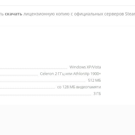
сть
скачать
лицензионную копию с официальных серверов Stea
Windows XP/Vista
Celeron 2 ГГц или AthlonXp 1900+
512 МБ
со 128 МБ видеопамяти
3 ГБ