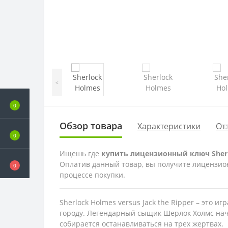
<
0
Обзор товара
Характеристики
От
0
Ищешь где
купить лицензионный ключ Sherlo
Оплатив данный товар, вы получите лицензионн
0
процессе покупки.
Sherlock Holmes versus Jack the Ripper – это 
городу. Легендарный сыщик Шерлок Холмс начи
собирается останавливаться на трех жертвах.