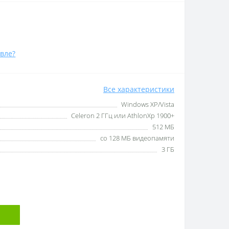
вле?
Все характеристики
Windows XP/Vista
Celeron 2 ГГц или AthlonXp 1900+
512 МБ
со 128 МБ видеопамяти
3 ГБ