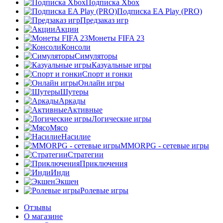
Подписка Xbox
Подписка EA Play (PRO)
Предзаказ игр
Акции
Монеты FIFA 23
Консоли
Симуляторы
Казуальные игры
Спорт и гонки
Онлайн игры
Шутеры
Аркады
Активные
Логические игры
Мясо
Насилие
MMORPG - сетевые игры
Стратегии
Приключения
Инди
Экшен
Ролевые игры
Отзывы
О магазине