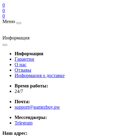
0
0
0
Меню
Информация
Информация
Гарантии
О нас
Отзывы
Информация о доставке
Время работы:
24/7
Почта:
support@gamezbuy.pw
Мессенджеры:
Telegram
Наш адрес: